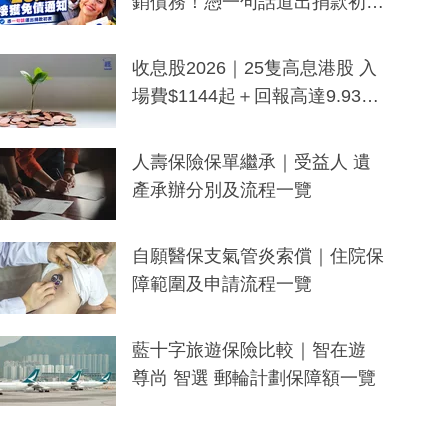
銷債務！憑一句話道出捐款初
衷：加州26萬人接獲免債通知、
一度被誤當詐騙手段
收息股2026｜25隻高息港股 入
場費$1144起＋回報高達9.93
厘！持續更新
人壽保險保單繼承｜受益人 遺
產承辦分別及流程一覽
自願醫保支氣管炎索償｜住院保
障範圍及申請流程一覽
藍十字旅遊保險比較｜智在遊
尊尚 智選 郵輪計劃保障額一覽