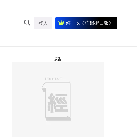
登入
經一 x《華爾街日報》
廣告