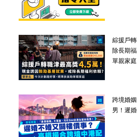
綜援戶轉
除長期福
單親家庭
跨境婚姻
男！遲婚