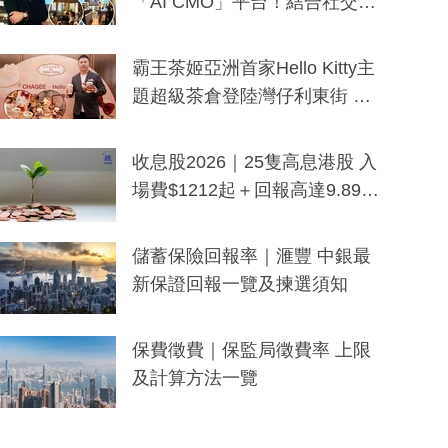
「AI CMO」平台！結合社交聆
聽與廣東話大模型 助中小企數
分鐘生成「貼地」宣傳短片
霸王茶姬亞洲首家Hello Kitty主
題超級茶倉登陸灣仔利東街 推
出首創「伯爵紅茶色」Hello Kitt
y及香港限定特調系列
收息股2026｜25隻高息港股 入
場費$1212起＋回報高達9.89
厘！持續更新
儲蓄保險回報率｜滙豐 中銀最
新保證回報一覽及揀選須知
保費徵費｜保監局徵費率 上限
及計算方法一覽