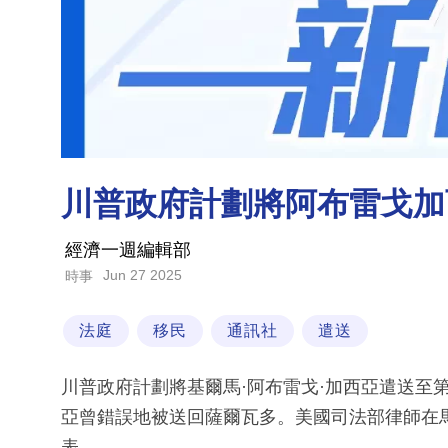
川普政府計劃將阿布雷戈加
經濟一週編輯部
Jun 27 2025
時事
法庭
移民
通訊社
遣送
川普政府計劃將基爾馬·阿布雷戈·加西亞遣送至
亞曾錯誤地被送回薩爾瓦多。美國司法部律師在
表。