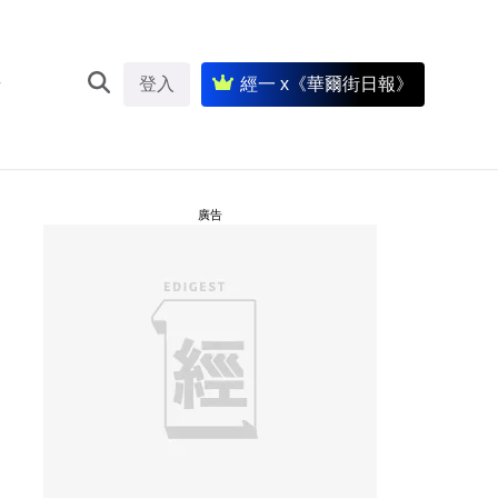
登入
經一 x《華爾街日報》
廣告