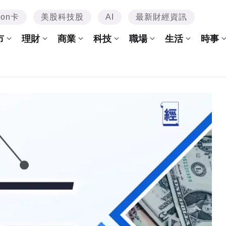
mon卡
美股科技股
AI
最新財經資訊
市
理財
商業
科技
職場
生活
時事