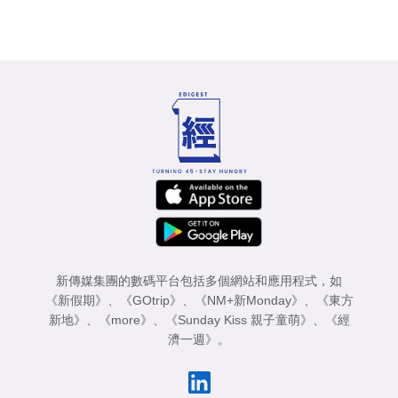
新傳媒集團的數碼平台包括多個網站和應用程式，如
《新假期》
、
《GOtrip》
、
《NM+新Monday》
、
《東方
新地》
、
《more》
、
《Sunday Kiss 親子童萌》
、
《經
濟一週》
。