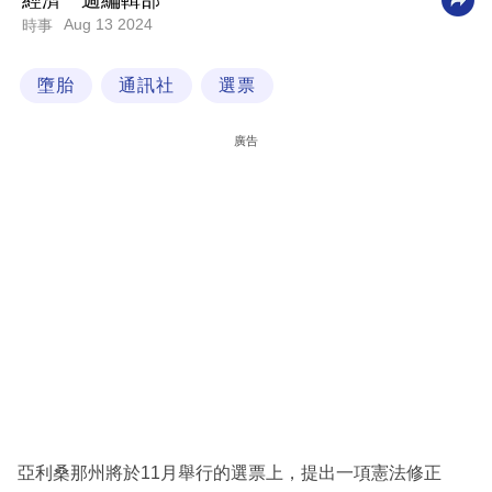
經濟一週編輯部
Aug 13 2024
時事
科
技
墮胎
通訊社
選票
職
場
廣告
生
活
時
事
專
欄
訂
閱
專
亞利桑那州將於11月舉行的選票上，提出一項憲法修正
區