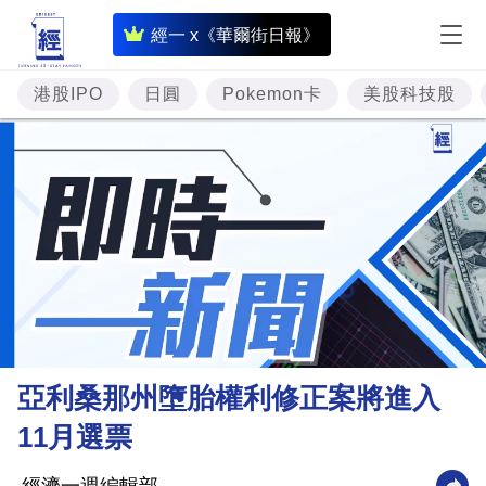
即
經一 x《華爾街日報》
時
財
港股IPO
日圓
Pokemon卡
美股科技股
經
專
題
投
資
樓
市
理
亞利桑那州墮胎權利修正案將進入
財
11月選票
商
業