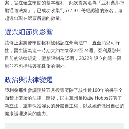
案，旨在確立墮胎的基本權利。此次提案名為「亞利桑那墮
胎通道法案」，已成功收集到577,971份經認證的簽名，遠
超過出現在選票所需的數量。
選票細節與影響
該修正案將使墮胎權利被銘記在州憲法中，直至胎兒可行
性，醫生認為這一時期大約在懷孕22至24週。亞利桑那州
目前的法律規定，墮胎限制為15週，2022年設立的這一限
制並不包括強姦和亂倫的例外。
政治與法律變遷
亞利桑那州參議院於五月投票廢除了該州近160年的幾乎全
面禁止墮胎的法律。隨後，民主黨州長Katie Hobbs簽署了
新立法，重申保護婦女的身體自主權，以及她們做出自己的
健康護理決策的能力。