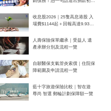
銷債務！憑一句話道出捐款初
衷：加州26萬人接獲免債通知、
一度被誤當詐騙手段
收息股2026｜25隻高息港股 入
場費$1144起＋回報高達9.93
厘！持續更新
人壽保險保單繼承｜受益人 遺
產承辦分別及流程一覽
自願醫保支氣管炎索償｜住院保
障範圍及申請流程一覽
藍十字旅遊保險比較｜智在遊
尊尚 智選 郵輪計劃保障額一覽