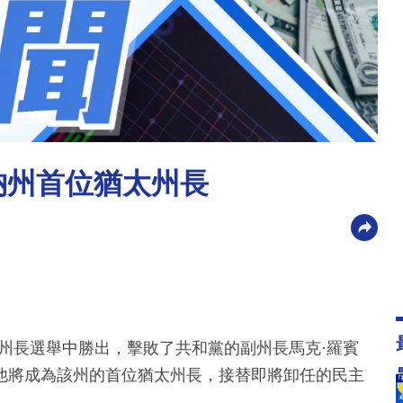
納州首位猶太州長
州長選舉中勝出，擊敗了共和黨的副州長馬克·羅賓
他將成為該州的首位猶太州長，接替即將卸任的民主