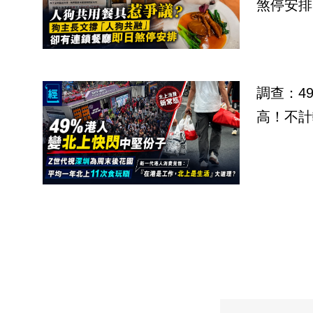
煞停安排
調查：4
高！不計