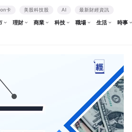
mon卡
美股科技股
AI
最新財經資訊
市
理財
商業
科技
職場
生活
時事