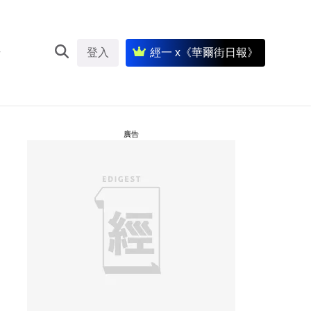
登入
經一 x《華爾街日報》
廣告