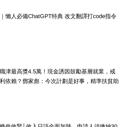
｜懶人必備ChatGPT特典 改文翻譯打code指令
職津最高獎4.5萬！現金誘因鼓勵基層就業，戒
利依賴？鄧家彪：今次計劃是好事，精準扶貧助
條件收緊│收入日語全面加辣、申請人須繳納30