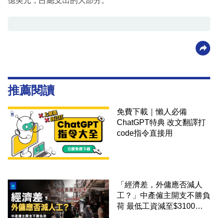
億美元，占總支出的大部分。
推薦閱讀
免費下載｜懶人必備
ChatGPT特典 改文翻譯打
code指令直接用
「經濟差，外傭應否減人
工？」中產僱主開支不勝負
荷 最低工資減至$3100蚊
才合理：已經高過東南亞地