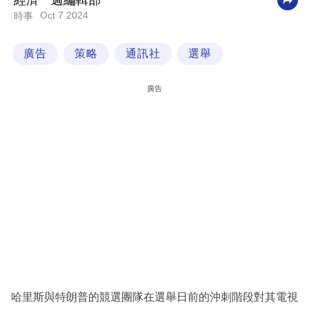
經濟一週編輯部
Oct 7 2024
時事
科
技
廣告
策略
通訊社
選舉
職
場
廣告
生
活
時
事
專
欄
訂
閱
專
哈里斯與特朗普的競選團隊在選舉日前的沖刺階段對其電視
區