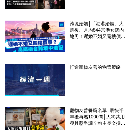
區
跨境婚姻│「港港婚姻」大
落後、月均844宗港女嫁內
地男！遲婚不婚又關樓價
事？高鐵撮合跨境中港配
打造寵物友善的物管策略
寵物友善餐廳名單│最快半
年後再增1000間│人狗共用
餐具惹爭議？狗主長文撐
「人狗共融」 卻有連鎖餐