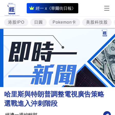
即
經一 x《華爾街日報》
時
財
港股IPO
日圓
Pokemon卡
美股科技股
經
專
題
投
資
樓
市
理
哈里斯與特朗普調整電視廣告策略
財
選戰進入沖刺階段
商
業