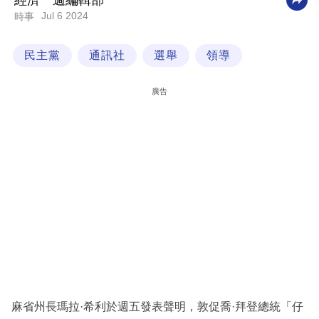
經濟一週編輯部
Jul 6 2024
時事
科
技
民主黨
通訊社
選舉
領導
職
場
廣告
生
活
時
事
專
欄
訂
閱
專
麻省州長瑪拉·希利於週五發表聲明，敦促喬·拜登總統「仔
區