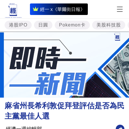
即
經一 x《華爾街日報》
時
財
港股IPO
日圓
Pokemon卡
美股科技股
經
專
題
投
資
樓
市
理
麻省州長希利敦促拜登評估是否為民
財
主黨最佳人選
商
業