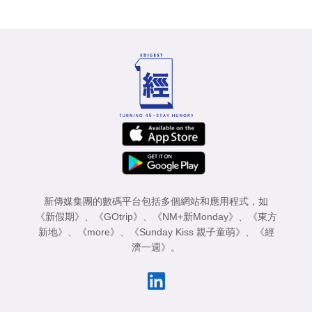
新傳媒集團的數碼平台包括多個網站和應用程式，如
《新假期》
、
《GOtrip》
、
《NM+新Monday》
、
《東方
新地》
、
《more》
、
《Sunday Kiss 親子童萌》
、
《經
濟一週》
。