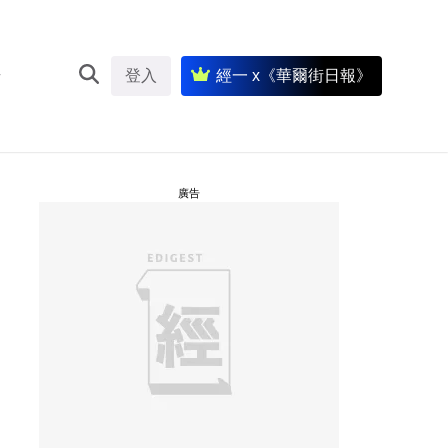
登入
經一 x《華爾街日報》
廣告