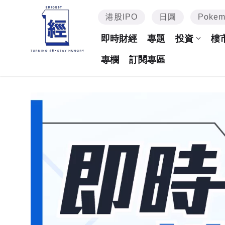
港股IPO
日圓
Poke
即時財經
專題
投資
樓
專欄
訂閱專區