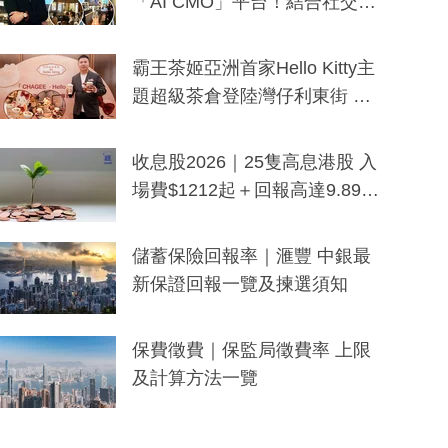
「AI CMO」平台！結合社交聆
聽與廣東話大模型 助中小企數
分鐘生成「貼地」宣傳短片
霸王茶姬亞洲首家Hello Kitty主
題超級茶倉登陸灣仔利東街 推
出首創「伯爵紅茶色」Hello Kitt
y及香港限定特調系列
收息股2026｜25隻高息港股 入
場費$1212起＋回報高達9.89
厘！持續更新
儲蓄保險回報率｜滙豐 中銀最
新保證回報一覽及揀選須知
保費徵費｜保監局徵費率 上限
及計算方法一覽