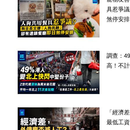
具惹爭議
煞停安排
調查：4
高！不計
「經濟差
最低工資