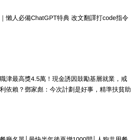
｜懶人必備ChatGPT特典 改文翻譯打code指令
職津最高獎4.5萬！現金誘因鼓勵基層就業，戒
利依賴？鄧家彪：今次計劃是好事，精準扶貧助
餐廳名單│最快半年後再增1000間│人狗共用餐