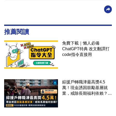
推薦閱讀
免費下載｜懶人必備
ChatGPT特典 改文翻譯打
code指令直接用
綜援戶轉職津最高獎4.5
萬！現金誘因鼓勵基層就
業，戒除長期福利依賴？鄧
家彪：今次計劃是好事，精
準扶貧助單親家庭