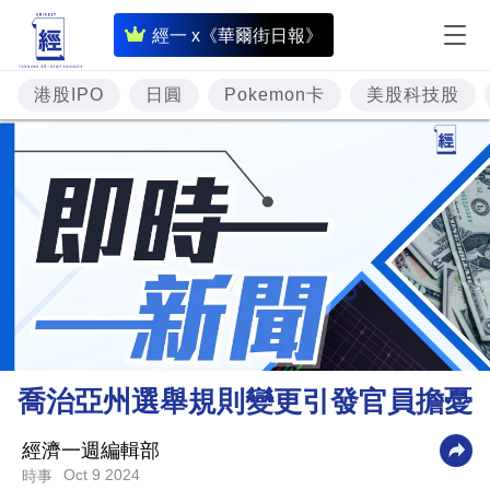
即
經一 x《華爾街日報》
時
財
港股IPO
日圓
Pokemon卡
美股科技股
經
專
題
投
資
樓
市
理
喬治亞州選舉規則變更引發官員擔憂
財
商
經濟一週編輯部
Oct 9 2024
時事
業