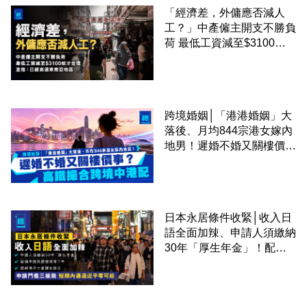
「經濟差，外傭應否減人
工？」中產僱主開支不勝負
荷 最低工資減至$3100蚊
才合理：已經高過東南亞地
區
跨境婚姻│「港港婚姻」大
落後、月均844宗港女嫁內
地男！遲婚不婚又關樓價
事？高鐵撮合跨境中港配
日本永居條件收緊│收入日
語全面加辣、申請人須繳納
30年「厚生年金」！配偶
申請快變慢 趕絕境外土豪
課金移居