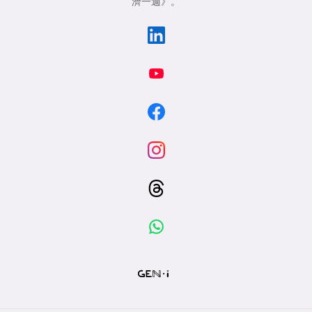
濟一週》
。