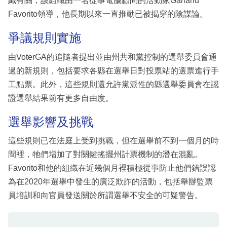
織有關，該組織由一名從事電腦顧問的活動家Garland
Favorito領導，他長期以來一直推動已被揭穿的陰謀論。
爭議規則實施
由VoterGA的追隨者提出並由州共和黨控制的選舉委員會通
過的新規則，包括要求各縣在選舉日對投票站的選票進行手
工點票。此外，這些規則還允許黨派性的縣選舉委員會在認
證選舉結果前有更多自由度。
選舉影響及挑戰
這些規則已在法庭上受到挑戰，但在選舉前不到一個月的時
間裡，牠們增加了對關鍵搖擺州計票機制的潛在混亂。
Favorito和他的組織在近幾個月裡積極從事防止他們錯誤認
為在2020年選舉中發生的廣泛欺詐的活動，包括舉辦監票
員培訓和向官員發送關於所謂選舉不安全的可疑警告。