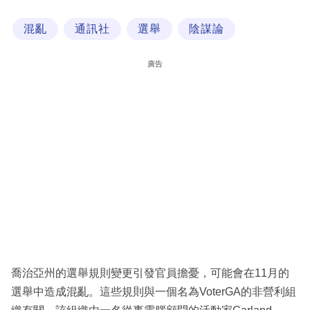
科
混亂
通訊社
選舉
陰謀論
技
職
廣告
場
生
活
時
事
專
欄
訂
閱
喬治亞州的選舉規則變更引發官員擔憂，可能會在11月的
專
選舉中造成混亂。這些規則與一個名為VoterGA的非營利組
區