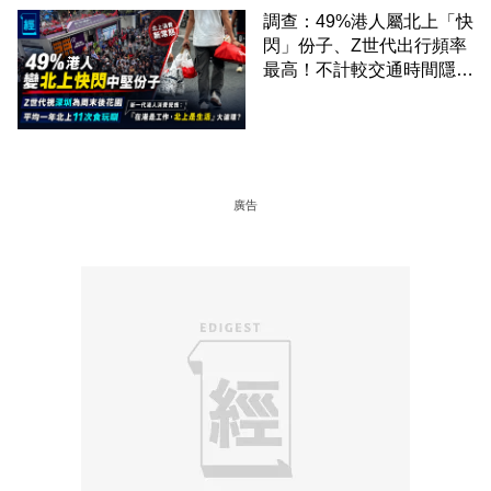
調查：49%港人屬北上「快
閃」份子、Z世代出行頻率
最高！不計較交通時間隱形
成本 跨境擁抱大灣區生活
圈
廣告