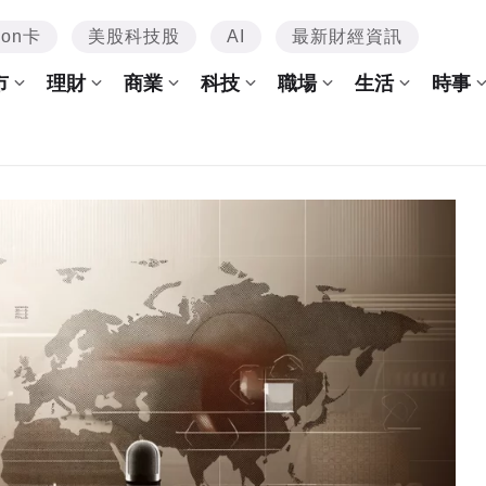
mon卡
美股科技股
AI
最新財經資訊
市
理財
商業
科技
職場
生活
時事