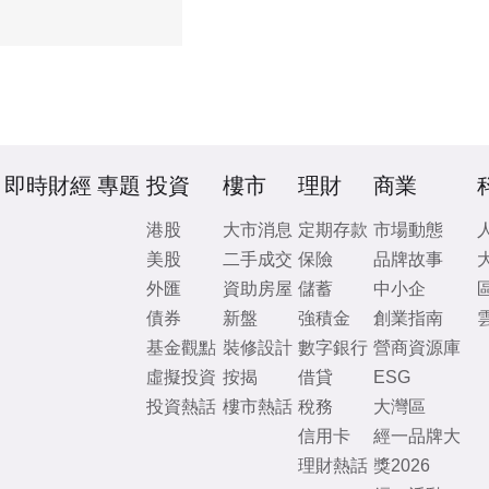
即時財經
專題
投資
樓市
理財
商業
港股
大市消息
定期存款
市場動態
美股
二手成交
保險
品牌故事
外匯
資助房屋
儲蓄
中小企
債券
新盤
強積金
創業指南
基金觀點
裝修設計
數字銀行
營商資源庫
虛擬投資
按揭
借貸
ESG
投資熱話
樓市熱話
稅務
大灣區
信用卡
經一品牌大
理財熱話
獎2026