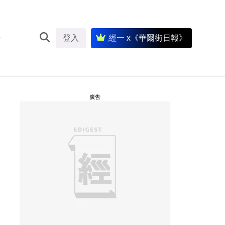
登入
經一 x《華爾街日報》
廣告