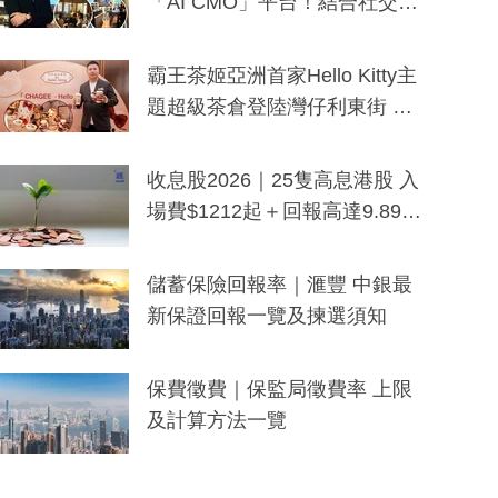
「AI CMO」平台！結合社交聆
聽與廣東話大模型 助中小企數
分鐘生成「貼地」宣傳短片
霸王茶姬亞洲首家Hello Kitty主
題超級茶倉登陸灣仔利東街 推
出首創「伯爵紅茶色」Hello Kitt
y及香港限定特調系列
收息股2026｜25隻高息港股 入
場費$1212起＋回報高達9.89
厘！持續更新
儲蓄保險回報率｜滙豐 中銀最
新保證回報一覽及揀選須知
保費徵費｜保監局徵費率 上限
及計算方法一覽