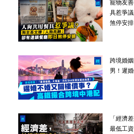
寵物友善
具惹爭議
煞停安排
跨境婚姻
男！遲婚
「經濟差
最低工資