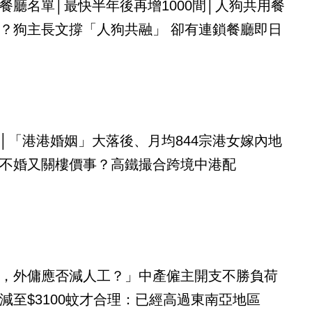
餐廳名單│最快半年後再增1000間│人狗共用餐
？狗主長文撐「人狗共融」 卻有連鎖餐廳即日
│「港港婚姻」大落後、月均844宗港女嫁內地
不婚又關樓價事？高鐵撮合跨境中港配
，外傭應否減人工？」中產僱主開支不勝負荷
減至$3100蚊才合理：已經高過東南亞地區