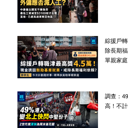
綜援戶轉
除長期福
單親家庭
調查：4
高！不計