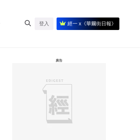
登入
經一 x《華爾街日報》
廣告