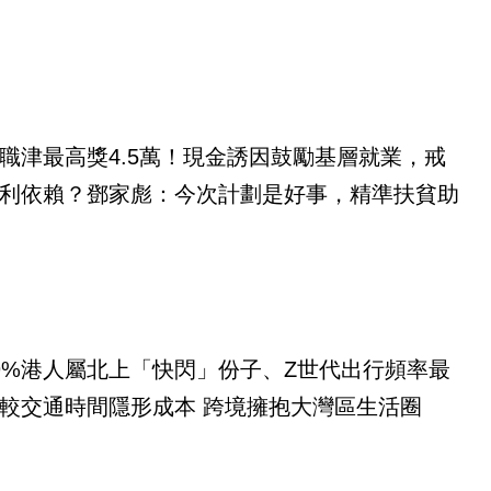
職津最高獎4.5萬！現金誘因鼓勵基層就業，戒
利依賴？鄧家彪：今次計劃是好事，精準扶貧助
9%港人屬北上「快閃」份子、Z世代出行頻率最
較交通時間隱形成本 跨境擁抱大灣區生活圈