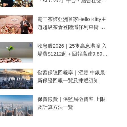
「AI CMO」平台！結合社交聆
聽與廣東話大模型 助中小企數
分鐘生成「貼地」宣傳短片
霸王茶姬亞洲首家Hello Kitty主
題超級茶倉登陸灣仔利東街 推
出首創「伯爵紅茶色」Hello Kitt
y及香港限定特調系列
收息股2026｜25隻高息港股 入
場費$1212起＋回報高達9.89
厘！持續更新
儲蓄保險回報率｜滙豐 中銀最
新保證回報一覽及揀選須知
保費徵費｜保監局徵費率 上限
及計算方法一覽