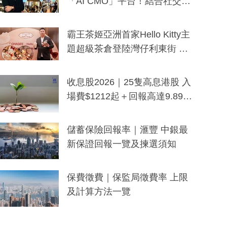
「AI CMO」平台！結合社交聆
聽與廣東話大模型 助中小企數
分鐘生成「貼地」宣傳短片
霸王茶姬亞洲首家Hello Kitty主
題超級茶倉登陸灣仔利東街 推
出首創「伯爵紅茶色」Hello Kitt
y及香港限定特調系列
收息股2026｜25隻高息港股 入
場費$1212起＋回報高達9.89
厘！持續更新
儲蓄保險回報率｜滙豐 中銀最
新保證回報一覽及揀選須知
保費徵費｜保監局徵費率 上限
及計算方法一覽