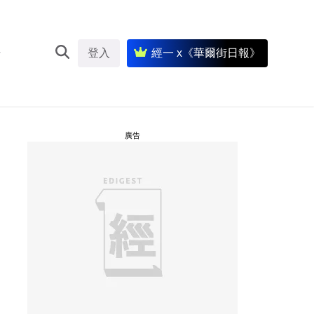
登入
經一 x《華爾街日報》
廣告