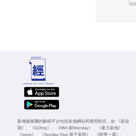
新傳媒集團的數碼平台包括多個網站和應用程式，如
《新假
期》
、
《GOtrip》
、
《NM+新Monday》
、
《東方新地》
、
《more》
、
《Sunday Kiss 親子童萌》
、
《經濟一週》
。