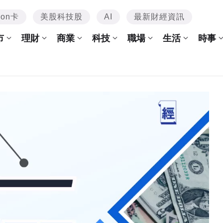
mon卡
美股科技股
AI
最新財經資訊
市
理財
商業
科技
職場
生活
時事