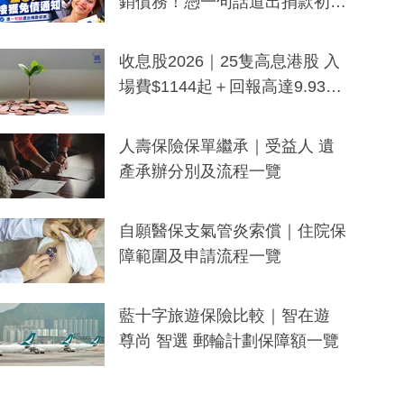
銷債務！憑一句話道出捐款初
衷：加州26萬人接獲免債通知、
一度被誤當詐騙手段
收息股2026｜25隻高息港股 入
場費$1144起＋回報高達9.93
厘！持續更新
人壽保險保單繼承｜受益人 遺
產承辦分別及流程一覽
自願醫保支氣管炎索償｜住院保
障範圍及申請流程一覽
藍十字旅遊保險比較｜智在遊
尊尚 智選 郵輪計劃保障額一覽