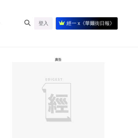
登入
經一 x《華爾街日報》
廣告