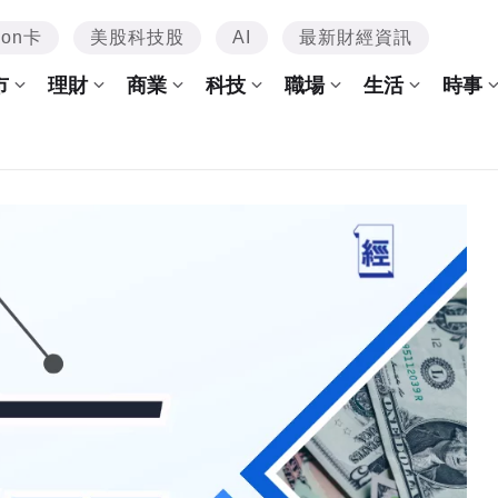
mon卡
美股科技股
AI
最新財經資訊
市
理財
商業
科技
職場
生活
時事