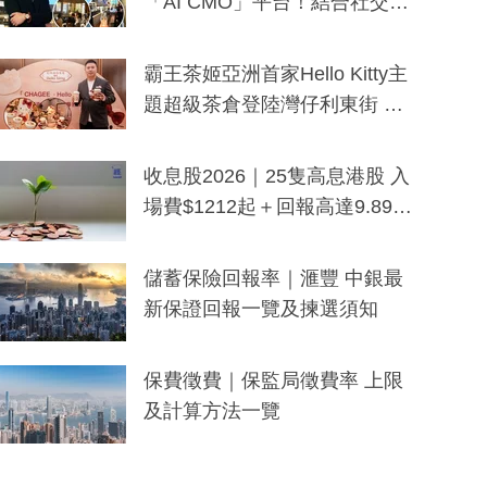
「AI CMO」平台！結合社交聆
聽與廣東話大模型 助中小企數
分鐘生成「貼地」宣傳短片
霸王茶姬亞洲首家Hello Kitty主
題超級茶倉登陸灣仔利東街 推
出首創「伯爵紅茶色」Hello Kitt
y及香港限定特調系列
收息股2026｜25隻高息港股 入
場費$1212起＋回報高達9.89
厘！持續更新
儲蓄保險回報率｜滙豐 中銀最
新保證回報一覽及揀選須知
保費徵費｜保監局徵費率 上限
及計算方法一覽