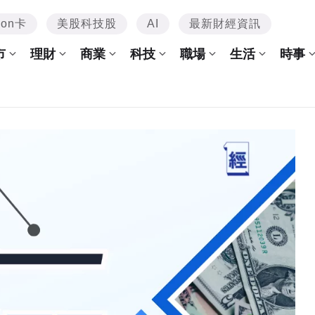
mon卡
美股科技股
AI
最新財經資訊
市
理財
商業
科技
職場
生活
時事