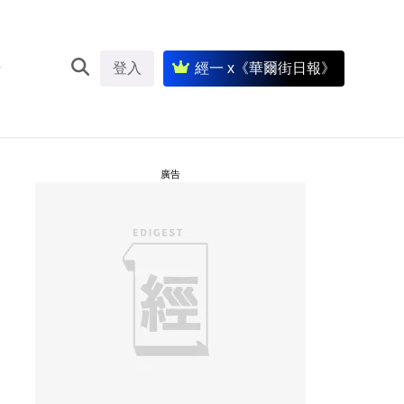
登入
經一 x《華爾街日報》
廣告