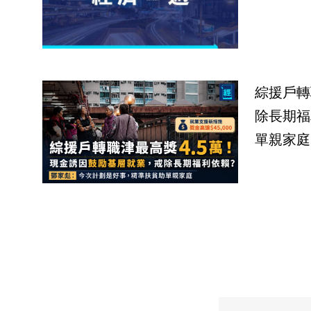
綜援戶轉
除長期福
單親家庭