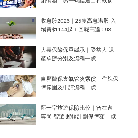
銷債務！憑一句話道出捐款初
衷：加州26萬人接獲免債通知、
一度被誤當詐騙手段
收息股2026｜25隻高息港股 入
場費$1144起＋回報高達9.93
厘！持續更新
人壽保險保單繼承｜受益人 遺
產承辦分別及流程一覽
自願醫保支氣管炎索償｜住院保
障範圍及申請流程一覽
藍十字旅遊保險比較｜智在遊
尊尚 智選 郵輪計劃保障額一覽