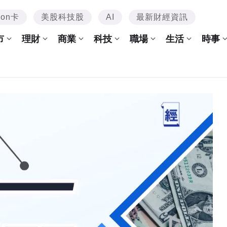
mon卡
美股科技股
AI
最新財經資訊
市
理財
商業
科技
職場
生活
時事