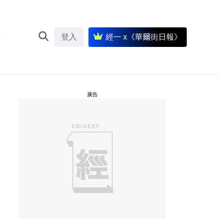
登入
經一 x《華爾街日報》
廣告