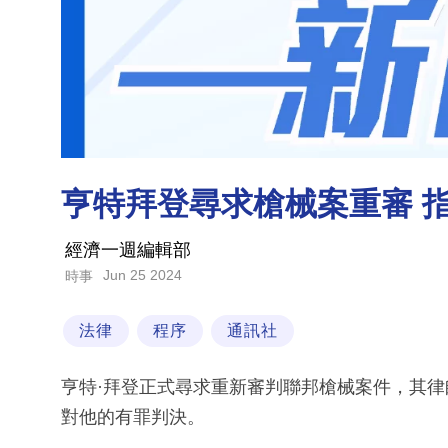
亨特拜登尋求槍械案重審 
經濟一週編輯部
Jun 25 2024
時事
法律
程序
通訊社
亨特·拜登正式尋求重新審判聯邦槍械案件，其
對他的有罪判決。