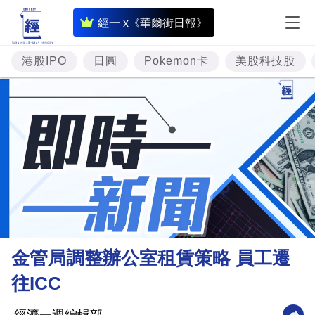
即
經一 x《華爾街日報》
時
財
港股IPO
日圓
Pokemon卡
美股科技股
經
專
題
投
資
樓
市
理
金管局調整辦公室租賃策略 員工遷
財
往ICC
商
業