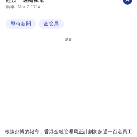
經濟一週編輯部
Mar 7 2024
時事
科
技
即時新聞
金管局
職
場
廣告
生
活
時
事
專
欄
訂
閱
專
根據彭博的報導，香港金融管理局正計劃將超過一百名員工
區