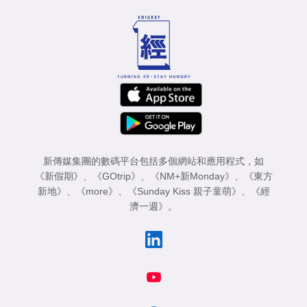
新傳媒集團的數碼平台包括多個網站和應用程式，如
《新假期》
、
《GOtrip》
、
《NM+新Monday》
、
《東方
新地》
、
《more》
、
《Sunday Kiss 親子童萌》
、
《經
濟一週》
。