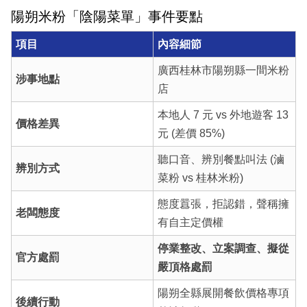
陽朔米粉「陰陽菜單」事件要點
項目
內容細節
廣西桂林市陽朔縣一間米粉
涉事地點
店
本地人 7 元 vs 外地遊客 13
價格差異
元 (差價 85%)
聽口音、辨別餐點叫法 (滷
辨別方式
菜粉 vs 桂林米粉)
態度囂張，拒認錯，聲稱擁
老闆態度
有自主定價權
停業整改、立案調查、擬從
官方處罰
嚴頂格處罰
陽朔全縣展開餐飲價格專項
後續行動