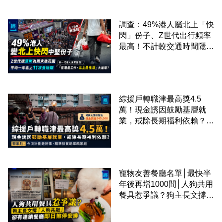
調查：49%港人屬北上「快
閃」份子、Z世代出行頻率
最高！不計較交通時間隱形
成本 跨境擁抱大灣區生活
圈
綜援戶轉職津最高獎4.5
萬！現金誘因鼓勵基層就
業，戒除長期福利依賴？鄧
家彪：今次計劃是好事，精
準扶貧助單親家庭
寵物友善餐廳名單│最快半
年後再增1000間│人狗共用
餐具惹爭議？狗主長文撐
「人狗共融」 卻有連鎖餐
廳即日煞停安排