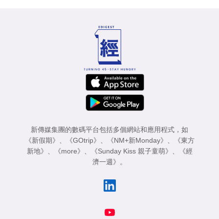
新傳媒集團的數碼平台包括多個網站和應用程式，如
《新假期》
、
《GOtrip》
、
《NM+新Monday》
、
《東方
新地》
、
《more》
、
《Sunday Kiss 親子童萌》
、
《經
濟一週》
。