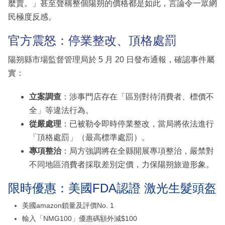
麼賣。」甚至聲稱整個陽朔的價格都是如此，言論令一眾網
民極度反感。
官方震怒：停業整改、頂格處罰
陽朔縣市場監督管理局於 5 月 20 日發布通報，確認事件屬
實：
立案調查
：涉事門店存在「區別對待消費者、標價不
全」等違法行為。
從嚴處理
：已被勒令即時停業整改，當局將依法進行
「頂格處罰」（最高標準處罰）。
專項整治
：局方強調將在全縣開展專項整治，嚴禁對
不同地區消費者採取差別定價，力保陽朔旅遊形象。
限時優惠：美國FDA認證 激光生髮頭盔
美國amazon鎖量及評價No. 1
輸入「NMG100」優惠碼額外減$100