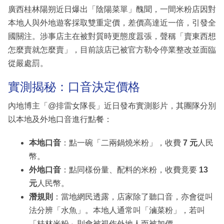
廣西桂林陽朔近日爆出「陰陽菜單」醜聞，一間米粉店因對
本地人與外地遊客採取雙重定價，差價高達近一倍，引發全
國關注。涉事店主在被對質時更態度囂張，聲稱「賣東西想
怎麼賣就怎麼賣」，目前該店已被官方勒令停業整改並面臨
從嚴處罰。
實測揭秘：口音決定價格
內地博主「@排雷女隊長」近日發布實測影片，其團隊分別
以本地及外地口音進行點餐：
本地口音
：點一碗「二兩鍋燒米粉」，收費
7 元
人民
幣。
外地口音
：點同樣份量、配料的米粉，收費竟要
13
元
人民幣。
潛規則
：當地網民透露，店家除了聽口音，亦會從叫
法分辨「水魚」。本地人通常叫「滷菜粉」，若叫
「桂林米粉」則會被視作外地人而被加價。