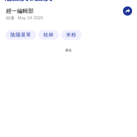
科
經一編輯部
技
May 24 2026
時事
職
陰陽菜單
桂林
米粉
場
生
廣告
活
時
事
專
欄
訂
閱
專
區