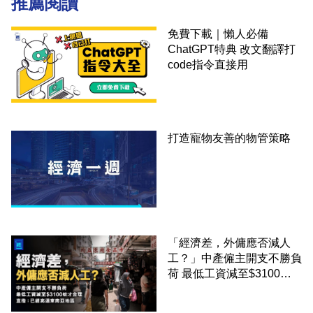
推薦閱讀
免費下載｜懶人必備
ChatGPT特典 改文翻譯打
code指令直接用
打造寵物友善的物管策略
「經濟差，外傭應否減人
工？」中產僱主開支不勝負
荷 最低工資減至$3100蚊
才合理：已經高過東南亞地
區