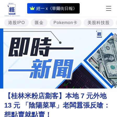
即
經一 x《華爾街日報》
時
財
港股IPO
匯金
Pokemon卡
美股科技股
經
專
題
投
資
樓
市
理
【桂林米粉店劏客】本地 7 元外地
財
13 元 「陰陽菜單」老闆囂張反嗆：
商
想點賣就點賣！
業