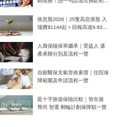
銷債務！憑一句話道出捐款初
衷：加州26萬人接獲免債通知、
一度被誤當詐騙手段
收息股2026｜25隻高息港股 入
場費$1144起＋回報高達9.93
厘！持續更新
人壽保險保單繼承｜受益人 遺
產承辦分別及流程一覽
自願醫保支氣管炎索償｜住院保
障範圍及申請流程一覽
藍十字旅遊保險比較｜智在遊
尊尚 智選 郵輪計劃保障額一覽