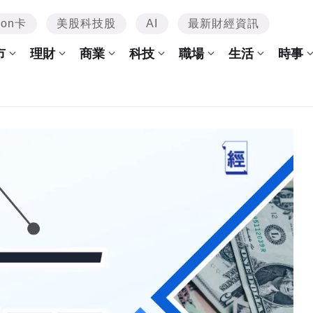
mon卡
美股科技股
AI
最新財經資訊
市
理財
商業
科技
職場
生活
時事