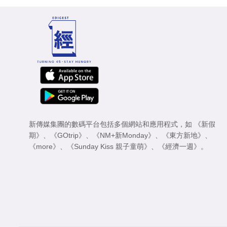
新傳媒集團的數碼平台包括多個網站和應用程式，如
《新假
期》
、
《GOtrip》
、
《NM+新Monday》
、
《東方新地》
、
《more》
、
《Sunday Kiss 親子童萌》
、
《經濟一週》
。