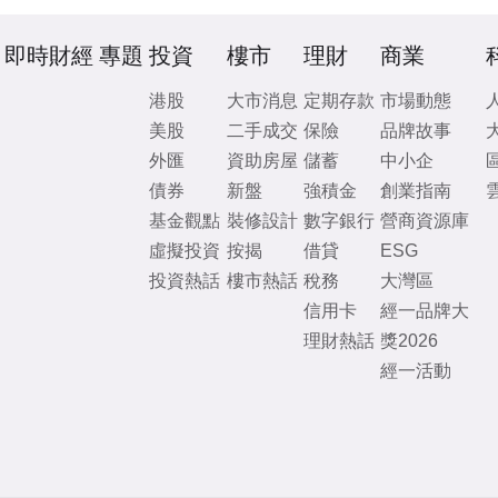
即時財經
專題
投資
樓市
理財
商業
港股
大市消息
定期存款
市場動態
美股
二手成交
保險
品牌故事
外匯
資助房屋
儲蓄
中小企
債券
新盤
強積金
創業指南
基金觀點
裝修設計
數字銀行
營商資源庫
虛擬投資
按揭
借貸
ESG
投資熱話
樓市熱話
稅務
大灣區
信用卡
經一品牌大
理財熱話
獎2026
經一活動