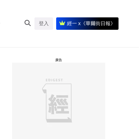
登入
經一 x《華爾街日報》
廣告