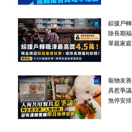
綜援戶轉
除長期福
單親家庭
寵物友善
具惹爭議
煞停安排