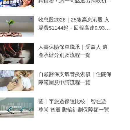
銷債務！憑一句話道出捐款初
衷：加州26萬人接獲免債通知、
一度被誤當詐騙手段
收息股2026｜25隻高息港股 入
場費$1144起＋回報高達9.93
厘！持續更新
人壽保險保單繼承｜受益人 遺
產承辦分別及流程一覽
自願醫保支氣管炎索償｜住院保
障範圍及申請流程一覽
藍十字旅遊保險比較｜智在遊
尊尚 智選 郵輪計劃保障額一覽