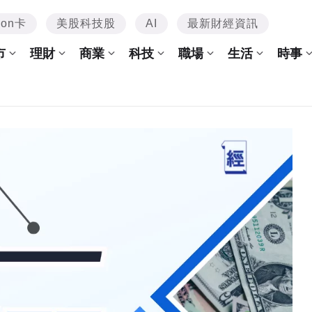
mon卡
美股科技股
AI
最新財經資訊
市
理財
商業
科技
職場
生活
時事