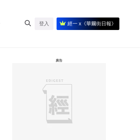
登入
經一 x《華爾街日報》
廣告