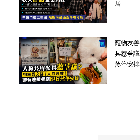
居
寵物友善
具惹爭議
煞停安排