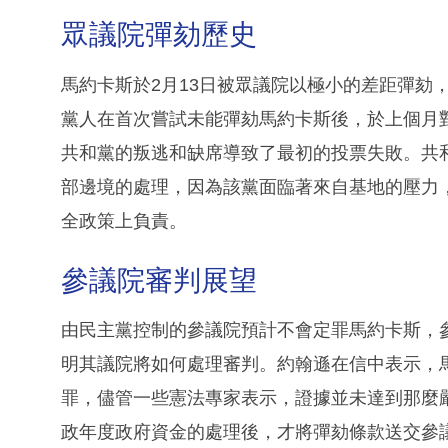
眾議院彈劾歷史
馬約卡斯於2月13日被眾議院以極小的差距彈劾
黨人在首次嘗試未能彈劾馬約卡斯後，於上個月
共和黨的叛逃和缺席導致了最初的投票失敗。共
部邊境的處理，因為該黨面臨著來自基地的壓力
全政策上負責。
參議院審判展望
由民主黨控制的參議院預計不會定罪馬約卡斯，
明其議院將如何處理審判。約翰遜在信中表示，
罪，儘管一些憲法專家表示，證據並未達到那麼
政年度政府資金的處理後，才將彈劾條款送交參