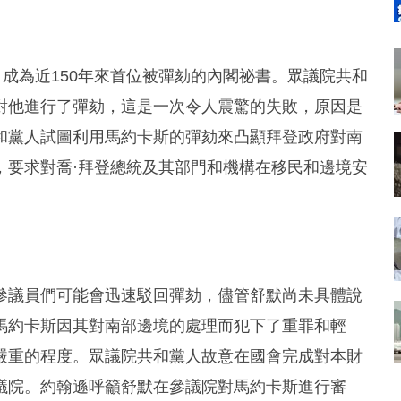
，成為近150年來首位被彈劾的內閣祕書。眾議院共和
對他進行了彈劾，這是一次令人震驚的失敗，原因是
和黨人試圖利用馬約卡斯的彈劾來凸顯拜登政府對南
，要求對喬·拜登總統及其部門和機構在移民和邊境安
參議員們可能會迅速駁回彈劾，儘管舒默尚未具體說
馬約卡斯因其對南部邊境的處理而犯下了重罪和輕
嚴重的程度。眾議院共和黨人故意在國會完成對本財
議院。約翰遜呼籲舒默在參議院對馬約卡斯進行審