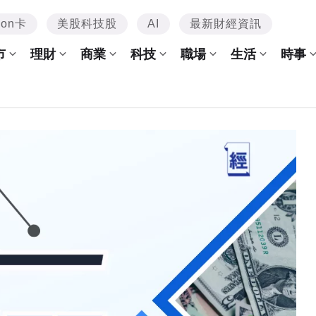
mon卡
美股科技股
AI
最新財經資訊
市
理財
商業
科技
職場
生活
時事