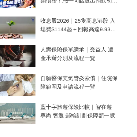
銷債務！憑一句話道出捐款初
衷：加州26萬人接獲免債通知、
一度被誤當詐騙手段
收息股2026｜25隻高息港股 入
場費$1144起＋回報高達9.93
厘！持續更新
人壽保險保單繼承｜受益人 遺
產承辦分別及流程一覽
自願醫保支氣管炎索償｜住院保
障範圍及申請流程一覽
藍十字旅遊保險比較｜智在遊
尊尚 智選 郵輪計劃保障額一覽