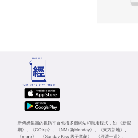
新傳媒集團的數碼平台包括多個網站和應用程式，如
《新假
期》
、
《GOtrip》
、
《NM+新Monday》
、
《東方新地》
、
《more》
、
《Sunday Kiss 親子童萌》
、
《經濟一週》
。