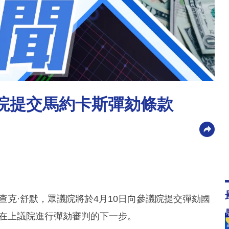
議院提交馬約卡斯彈劾條款
查克·舒默，眾議院將於4月10日向參議院提交彈劾國
是在上議院進行彈劾審判的下一步。