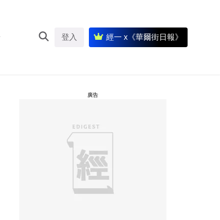
登入
經一 x《華爾街日報》
廣告