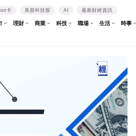
mon卡
美股科技股
AI
最新財經資訊
市
理財
商業
科技
職場
生活
時事