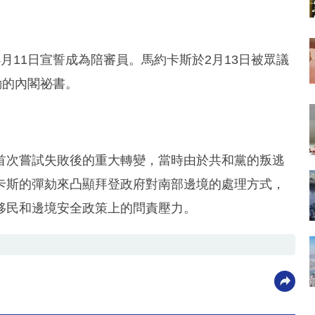
月11日宣誓成為陪審員。馬約卡斯於2月13日被眾議
劾的內閣祕書。
首次嘗試失敗後的重大轉變，當時由於共和黨的叛逃
卡斯的彈劾來凸顯拜登政府對南部邊境的處理方式，
移民和邊境安全政策上的問責壓力。