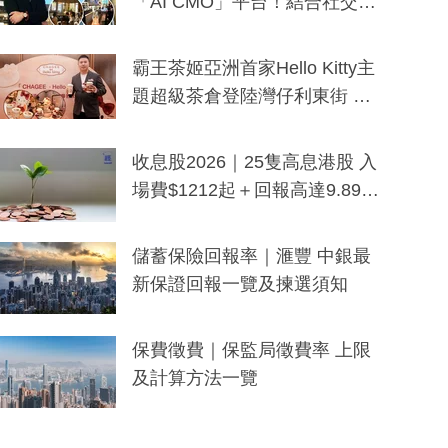
「AI CMO」平台！結合社交聆
聽與廣東話大模型 助中小企數
分鐘生成「貼地」宣傳短片
霸王茶姬亞洲首家Hello Kitty主
題超級茶倉登陸灣仔利東街 推
出首創「伯爵紅茶色」Hello Kitt
y及香港限定特調系列
收息股2026｜25隻高息港股 入
場費$1212起＋回報高達9.89
厘！持續更新
儲蓄保險回報率｜滙豐 中銀最
新保證回報一覽及揀選須知
保費徵費｜保監局徵費率 上限
及計算方法一覽