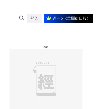
登入
經一 x《華爾街日報》
廣告