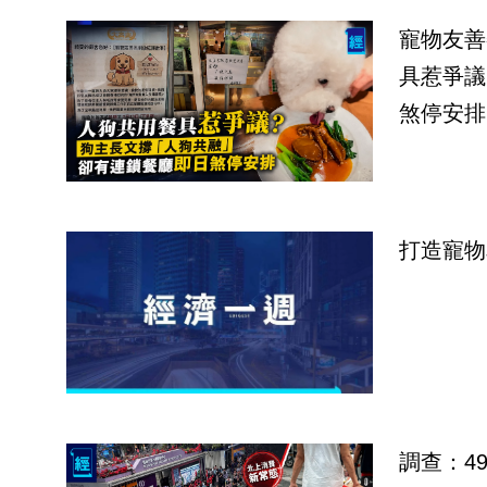
寵物友善
具惹爭議
煞停安排
打造寵物
調查：4