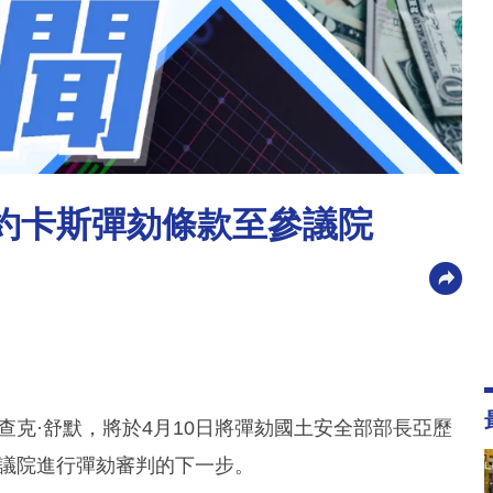
馬約卡斯彈劾條款至參議院
查克·舒默，將於4月10日將彈劾國土安全部部長亞歷
上議院進行彈劾審判的下一步。