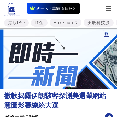
即
經一 x《華爾街日報》
時
財
港股IPO
匯金
Pokemon卡
美股科技股
經
專
題
投
資
樓
市
理
微軟揭露伊朗駭客探測美選舉網站
財
意圖影響總統大選
商
業