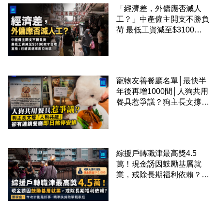
「經濟差，外傭應否減人
工？」中產僱主開支不勝負
荷 最低工資減至$3100蚊
才合理：已經高過東南亞地
區
寵物友善餐廳名單│最快半
年後再增1000間│人狗共用
餐具惹爭議？狗主長文撐
「人狗共融」 卻有連鎖餐
廳即日煞停安排
綜援戶轉職津最高獎4.5
萬！現金誘因鼓勵基層就
業，戒除長期福利依賴？鄧
家彪：今次計劃是好事，精
準扶貧助單親家庭