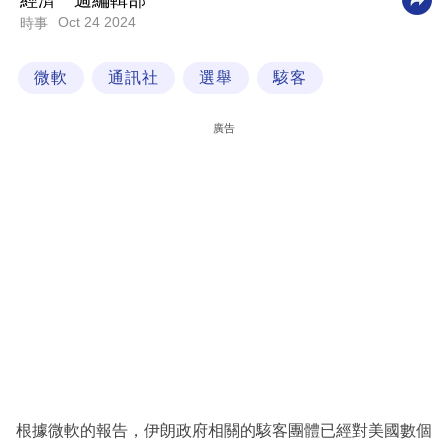
經濟一週編輯部
Oct 24 2024
時事
科
技
微軟
通訊社
選舉
駭客
職
場
廣告
生
活
時
事
專
欄
訂
閱
專
根據微軟的報告，伊朗政府相關的駭客團體已經對美國數個
區