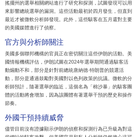
搖擺州的選舉相關網站進行了研究和探測，試圖發現可以用
來影響總統選舉的漏洞。這些活動最初於四月發生，但直到
最近才被微軟分析師發現。此外，這些駭客在五月還對主要
的美國媒體進行了偵察。
官方與分析師關注
美國多個聯邦機構的官員正在密切關注這些伊朗的活動。美
國情報機構評估，伊朗試圖在2024年選舉期間通過駭客活
動煽動不和，部分是針對前總統唐納德·特朗普的競選活
動，部分是通過鼓勵對美國對以色列政策的抗議。微軟的分
析師預計，隨著選舉的臨近，這個名為「棉沙暴」的駭客團
體的活動將會增加，因為該團體有著選舉干預的歷史和操作
節奏。
外國干預持續威脅
儘管目前沒有證據顯示伊朗的偵察和探測行為已升級為對這