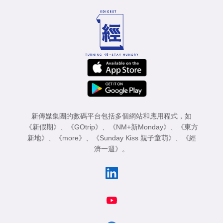
新傳媒集團的數碼平台包括多個網站和應用程式，如
《新假期》
、
《GOtrip》
、
《NM+新Monday》
、
《東方
新地》
、
《more》
、
《Sunday Kiss 親子童萌》
、
《經
濟一週》
。