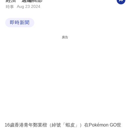
經濟一週編輯部
Aug 23 2024
時事
科
技
即時新聞
職
場
廣告
生
活
時
事
專
欄
訂
閱
專
16歲香港青年鄭業楷（綽號「蝦皮」）在Pokémon GO世
區