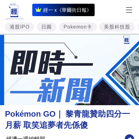
即
經一 x《華爾街日報》
時
財
港股IPO
日圓
Pokemon卡
美股科技股
經
專
題
投
資
樓
市
理
Pokémon GO｜ 黎青龍贊助四分一
財
月薪 取笑追夢者先係傻
商
業