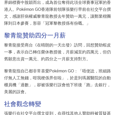
界錦標賽中脫穎而出，成為首位奪得此項全球賽事冠軍的香
港人。Pokémon GO香港隊前領隊張樂行早前在社交平台撰
文，感謝肝病權威黎青龍教授去年贊助一萬元，讓鄭業楷團
隊到日本參賽，形容「冠軍黎教授係有份嘅。」
黎青龍贊助四分一月薪
黎青龍接受商台《在晴朗的一天出發》訪問，回想贊助蝦皮
一事，表示自己轉任榮休教授後，月薪減至約四萬元，但仍
舊願意出資一萬元、約四分之一月薪支持對方。
黎青龍指自己都非常喜愛Pokémon GO：「唔使諗，班細路
仔無人工無錢，咁我梗係畀佢啦」，於是到瑪麗醫院的自動
櫃員機「過數」，卻被張樂行誤會他下班後「跑」去銀行，
美麗的誤會。
社會觀念轉變
張樂行在社交平台撰文提到，在尋找其他人贊助時被質疑甚