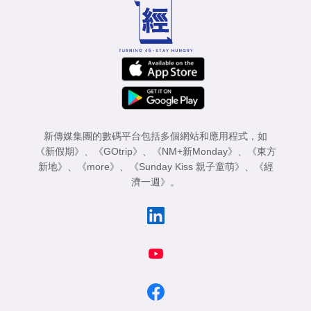
新傳媒集團的數碼平台包括多個網站和應用程式，如
《新假期》
、
《GOtrip》
、
《NM+新Monday》
、
《東方
新地》
、
《more》
、
《Sunday Kiss 親子童萌》
、
《經
濟一週》
。