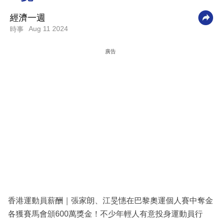
科
經濟一週
技
Aug 11 2024
時事
職
廣告
場
生
活
時
事
專
欄
訂
閱
香港運動員薪酬｜張家朗、江旻憓在巴黎奧運個人賽中奪金
專
各獲賽馬會頒600萬獎金！不少年輕人有意投身運動員行
區