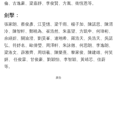
倫、古逸豪、梁嘉靜、李俊賢、方胤、衛恆恩等。
劍擊：
張家朗、蔡俊彥、江旻憓、梁千雨、楊子加、陳諾思、陳渭
泠、陳智軒、鄭曉為、崔浩然、朱嘉望、方凱申、何瑋桁、
佘繕妡、關渝澄、劉昊峯、連翊希、羅浩天、吳浩天、吳諾
弘、符妤名、歐倩瑩、周澤軒、朱詠翹、何思朗、李逸朗、
梁洛文、薜雅齊、周頌羲、陳樂熹、黎家俊、陳建雄、何笑
妍、 任俊霖、甘俊豪、劉穎怡、李智穎、黃靖芯、佳蔚
等。
廣告