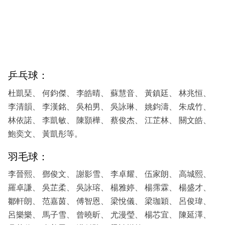
乒乓球：
杜凱琹、 何鈞傑、 李皓晴、 蘇慧音、 黃鎮廷、 林兆恒、
李清韻、 李漢銘、 吳柏男、 吳詠琳、 姚鈞濤、 朱成竹、
林依諾、 李凱敏、 陳顥樺、 蔡俊杰、 江芷林、 關文皓、
鮑奕文、 黃凱彤等。
羽毛球：
李晉熙、 鄧俊文、 謝影雪、 李卓耀、 伍家朗、 高城熙、
羅卓謙、 吳芷柔、 吳詠瑢、 楊雅婷、 楊霈霖、 楊盛才、
鄒軒朗、 范嘉茵、 傅智恩、 梁悅儀、 梁珈穎、 呂俊瑋、
呂樂樂、 馬子雪、 曾曉昕、 尤漫瑩、 楊芯宜、 陳延澤、