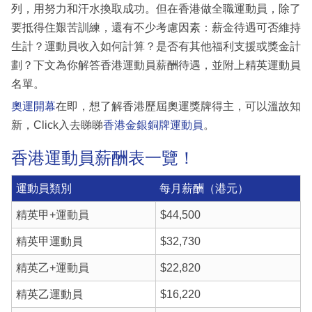
列，用努力和汗水換取成功。但在香港做全職運動員，除了
要抵得住艱苦訓練，還有不少考慮因素：薪金待遇可否維持
生計？運動員收入如何計算？是否有其他福利支援或獎金計
劃？下文為你解答香港運動員薪酬待遇，並附上精英運動員
名單。
奧運開幕
在即，想了解香港歷屆奧運獎牌得主，可以溫故知
新，Click入去睇睇
香港金銀銅牌運動員
。
香港運動員薪酬表一覽！
運動員類別
每月薪酬（港元）
精英甲+運動員
$44,500
精英甲運動員
$32,730
精英乙+運動員
$22,820
精英乙運動員
$16,220