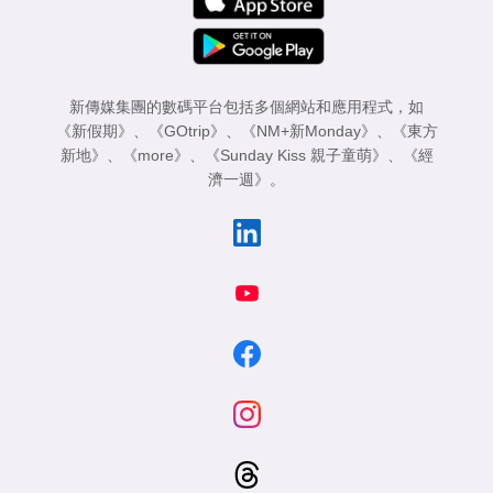
新傳媒集團的數碼平台包括多個網站和應用程式，如
《新假期》
、
《GOtrip》
、
《NM+新Monday》
、
《東方
新地》
、
《more》
、
《Sunday Kiss 親子童萌》
、
《經
濟一週》
。