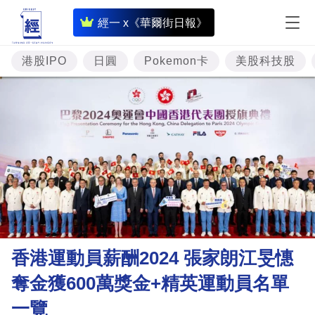
即
經一 x《華爾街日報》
時
財
港股IPO
日圓
Pokemon卡
美股科技股
經
專
題
投
資
樓
市
理
香港運動員薪酬2024 張家朗江旻憓
財
奪金獲600萬獎金+精英運動員名單
商
一覽
業