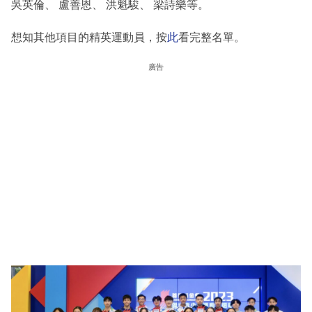
吳英倫、 盧善恩、 洪魁駿、 梁詩樂等。
想知其他項目的精英運動員，按
此
看完整名單。
廣告