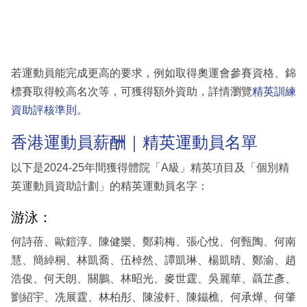
若運動員能完成更高的要求，例如取得奧運會參賽資格、錦
標賽取得較高名次等，可獲得額外資助，詳情瀏覽
精英訓練
資助評核準則
。
香港運動員薪酬｜精英運動員名單
以下是2024-25年間獲得體院「A級」精英項目及「個別精
英運動員資助計劃」的精英運動員名字：
游泳：
何詩蓓、歐鎧淳、陳健樂、鄭莉梅、張心悅、何甄陶、何南
慧、簡綽桐、林凱喬、伍棹然、譚凱琳、楊凱晴、鄭渝、趙
浩俊、何天朗、關鵬、林昭光、麥世霆、吳麗華、聶芷彥、
劉紹宇、冼展霆、林柏彤、陳浚軒、陳鎡樵、何承燁、何肇