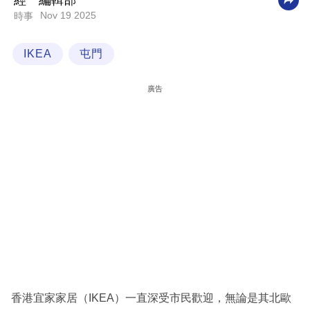
經一編輯部
Nov 19 2025
時事
科
技
IKEA
屯門
職
場
廣告
生
活
時
事
專
欄
訂
閱
專
香港宜家家居（IKEA）一直深受市民歡迎，無論是其北歐
區