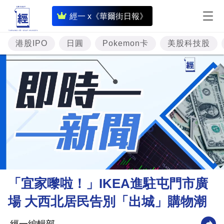
即
經一 x《華爾街日報》
時
財
港股IPO
日圓
Pokemon卡
美股科技股
經
專
題
投
資
樓
市
理
「宜家嚟啦！」IKEA進駐屯門市廣
財
場 大西北居民告別「出城」購物潮
商
業