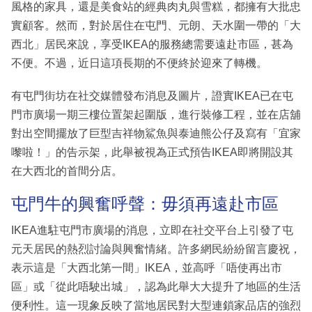
風格的家具，還是美食站的經典肉丸與雪糕，都擁有大批忠
實顧客。然而，對於居住在屯門、元朗、天水圍一帶的「大
西北」居民來說，享受IKEA的服務總需要遠赴市區，甚為
不便。不過，近日這項長期的不便終於迎來了轉機。
有屯門街坊在社交媒體發布消息及圖片，證實IKEA已在屯
門市廣場一期三樓位置架起圍版，進行裝修工程，並在店舖
對出空間擺放了巨型吉祥物鯊魚與泰迪熊公仔及寫有「宜家
嚟啦！」的告示架，此舉被視為正式預告IKEA即將開設其
在大西北的首間分店。
屯門牛的興奮呼聲：毋須再遠赴市區
IKEA進駐屯門市廣場的消息，立即在社交平台上引發了屯
元天居民的熱烈討論與興奮情緒。許多網民紛紛留言慶祝，
表示這是「大西北第一間」IKEA，並高呼「唔使再出市
區」或「從此唔駛出城」，認為此舉大大提升了地區的生活
便利性。這一現象反映了當地居民對大型連鎖家品店的強烈