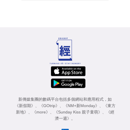
新傳媒集團的數碼平台包括多個網站和應用程式，如
《新假期》
、
《GOtrip》
、
《NM+新Monday》
、
《東方
新地》
、
《more》
、
《Sunday Kiss 親子童萌》
、
《經
濟一週》
。