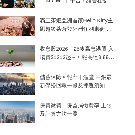
「AI CMO」平台！結合社交聆
聽與廣東話大模型 助中小企數
分鐘生成「貼地」宣傳短片
霸王茶姬亞洲首家Hello Kitty主
題超級茶倉登陸灣仔利東街 推
出首創「伯爵紅茶色」Hello Kitt
y及香港限定特調系列
收息股2026｜25隻高息港股 入
場費$1212起＋回報高達9.89
厘！持續更新
儲蓄保險回報率｜滙豐 中銀最
新保證回報一覽及揀選須知
保費徵費｜保監局徵費率 上限
及計算方法一覽