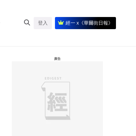
登入
經一 x《華爾街日報》
廣告