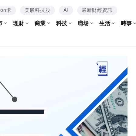
mon卡
美股科技股
AI
最新財經資訊
市
理財
商業
科技
職場
生活
時事