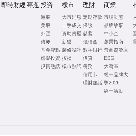
即時財經
專題
投資
樓市
理財
商業
港股
大市消息
定期存款
市場動態
美股
二手成交
保險
品牌故事
外匯
資助房屋
儲蓄
中小企
債券
新盤
強積金
創業指南
基金觀點
裝修設計
數字銀行
營商資源庫
虛擬投資
按揭
借貸
ESG
投資熱話
樓市熱話
稅務
大灣區
信用卡
經一品牌大
理財熱話
獎2026
經一活動