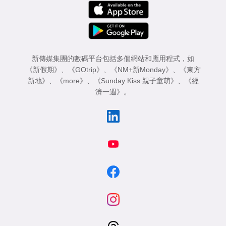
新傳媒集團的數碼平台包括多個網站和應用程式，如
《新假期》
、
《GOtrip》
、
《NM+新Monday》
、
《東方
新地》
、
《more》
、
《Sunday Kiss 親子童萌》
、
《經
濟一週》
。