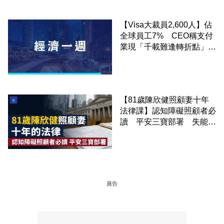
【Visa大裁員2,600人】佔
全球員工7% CEO稱支付
業現「千載難逢轉折點」
MastercardBlock早前亦裁
員
【81歲陳欣健照顧妻十年
法律課】認知障礙照顧者必
讀 平安三寶部署 失能前
錯過就補簽不
廣告