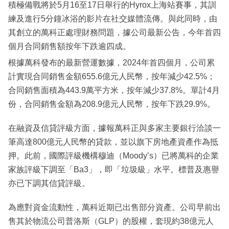
積極備戰將於5月16至17日舉行的Hyrox上海站賽事，其訓
練及進行5分鐘冰浴的影片在社交媒體流傳。與此同時，由
其創立的萬科正處理財務問題，據公司最新公告，今年首四
個月合同銷售額按年下跌逾四成。
根據萬科發布的最新營運數據，2024年首四個月，公司累
計實現合同銷售金額655.6億元人民幣，按年減少42.5%；
合同銷售面積為443.9萬平方米，按年減少37.8%。單計4月
份，合同銷售金額為208.9億元人民幣，按年下跌29.9%。
在融資及信貸評級方面，據報萬科正與多家主要銀行洽談一
筆高達800億元人民幣的貸款，並以旗下房地產資產作為抵
押。此前，國際評級機構穆迪（Moody’s）已將萬科的企業
家族評級下調至「Ba3」，即「垃圾級」水平。標普及惠譽
亦已下調其信貸評級。
為應對資金流動性，萬科近期已出售部分資產。公司早前出
售其於物流公司普洛斯（GLP）的股權，套現約38億元人