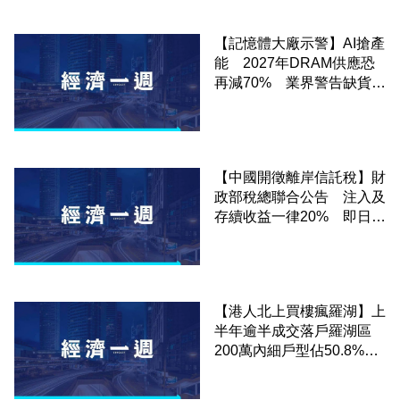
【記憶體大廠示警】AI搶產
能 2027年DRAM供應恐
再減70% 業界警告缺貨恐
持續10年
【中國開徵離岸信託稅】財
政部稅總聯合公告 注入及
存續收益一律20% 即日實
施
【港人北上買樓瘋羅湖】上
半年逾半成交落戶羅湖區
200萬內細戶型佔50.8%
全款比例升至25.3%