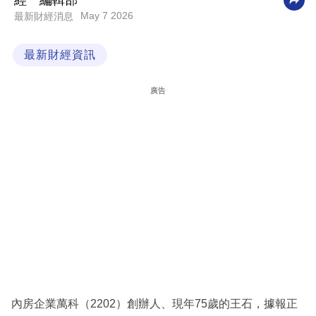
經一編輯部
May 7 2026
最新財經消息
科
技
最新財經資訊
職
場
廣告
生
活
時
事
專
欄
訂
閱
專
內房企業萬科（2202）創辦人、現年75歲的王石，據報正
區