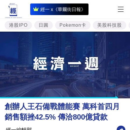
即
經一 x《華爾街日報》
時
財
港股IPO
日圓
Pokemon卡
美股科技股
經
專
題
投
資
樓
市
理
創辦人王石備戰體能賽 萬科首四月
財
銷售額挫42.5% 傳洽800億貸款
商
業