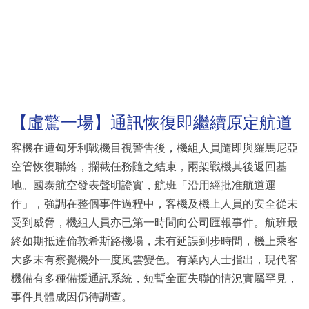
【虛驚一場】通訊恢復即繼續原定航道
客機在遭匈牙利戰機目視警告後，機組人員隨即與羅馬尼亞
空管恢復聯絡，攔截任務隨之結束，兩架戰機其後返回基
地。國泰航空發表聲明證實，航班「沿用經批准航道運
作」，強調在整個事件過程中，客機及機上人員的安全從未
受到威脅，機組人員亦已第一時間向公司匯報事件。航班最
終如期抵達倫敦希斯路機場，未有延誤到步時間，機上乘客
大多未有察覺機外一度風雲變色。有業內人士指出，現代客
機備有多種備援通訊系統，短暫全面失聯的情況實屬罕見，
事件具體成因仍待調查。