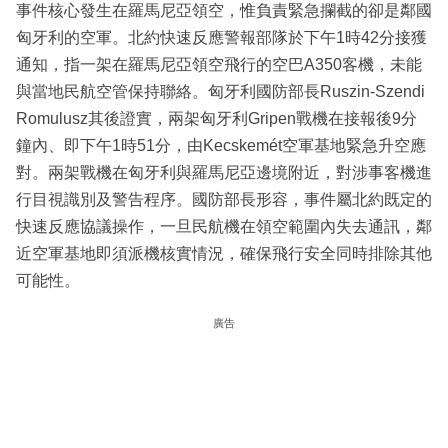
事件核心發生在羅馬尼亞領空，惟負責緊急攔截的卻是鄰國
匈牙利的空軍。北約快速反應警報部隊於下午1時42分接獲
通知，指一架在羅馬尼亞領空飛行的空巴A350客機，未能
與當地民航空管保持聯絡。匈牙利國防部長Ruszin-Szendi
Romulusz其後證實，兩架匈牙利Gripen戰機在接報後9分
鐘內、即下午1時51分，由Kecskemét空軍基地緊急升空應
對。兩架戰機在匈牙利與羅馬尼亞邊境附近，對涉事客機進
行目視識別及警告程序。國防部長形容，事件屬北約既定的
快速反應協議操作，一旦民航機在領空範圍內失去通訊，鄰
近空軍基地即須派機核實情況，確保飛行安全同時排除其他
可能性。
廣告