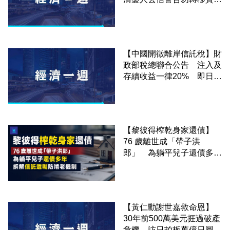
產 官司未開審已現寒蟬效
應
【中國開徵離岸信託稅】財
政部稅總聯合公告 注入及
存續收益一律20% 即日實
施
【黎彼得榨乾身家還債】
76 歲離世成「帶子洪
郎」 為躺平兒子還債多
年 拆解信託遺囑防啃老機
制
【黃仁勳謝世嘉救命恩】
30年前500萬美元捱過破產
危機 訪日拍板萬億日圓AI