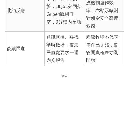
應機制運作效
警，1時51分兩架
北約反應
率，亦顯示歐洲
Gripen戰機升
對領空安全高度
空，9分鐘內反應
敏感
通訊恢復、客機
虛驚收場不代表
準時抵埗；香港
事件已了結，監
後續跟進
民航處要求一週
管問責程序才剛
內交報告
開始
廣告