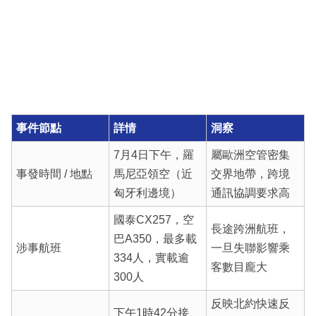
事件節點
詳情
洞察
7月4日下午，羅
屬歐洲空管密集
事發時間 / 地點
馬尼亞領空（近
交界地帶，跨境
匈牙利邊境）
通訊協調要求高
國泰CX257，空
長途跨洲航班，
巴A350，最多載
涉事航班
一旦失聯影響乘
334人，實載逾
客數目龐大
300人
反映北約快速反
下午1時42分接