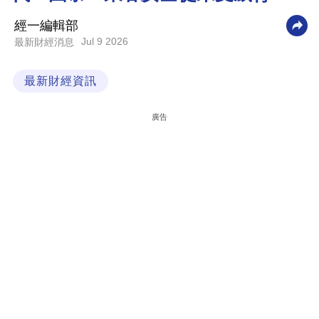
科
經一編輯部
技
Jul 9 2026
最新財經消息
職
最新財經資訊
場
生
廣告
活
時
事
專
欄
訂
閱
專
區