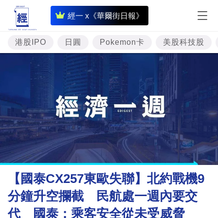
即
經一 x《華爾街日報》
時
財
港股IPO
日圓
Pokemon卡
美股科技股
經
專
題
投
資
樓
市
理
【國泰CX257東歐失聯】北約戰機9
財
分鐘升空攔截 民航處一週內要交
商
代 國泰：乘客安全從未受威脅
業