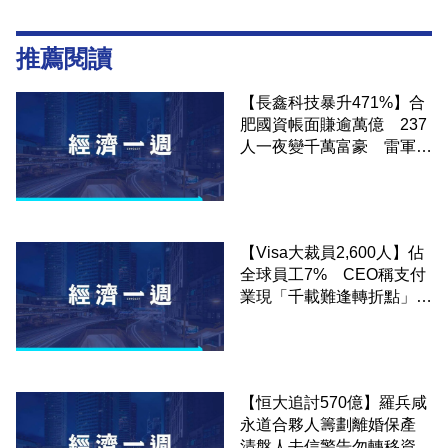
推薦閱讀
【長鑫科技暴升471%】合
肥國資帳面賺逾萬億 237
人一夜變千萬富豪 雷軍帳
面賺逾7億
【Visa大裁員2,600人】佔
全球員工7% CEO稱支付
業現「千載難逢轉折點」
MastercardBlock早前亦裁
員
【恒大追討570億】羅兵咸
永道合夥人籌劃離婚保產
清盤人去信警告勿轉移資