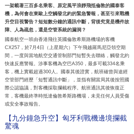
一架載著三百多名乘客、原定風平浪靜飛抵倫敦的國泰客
機，為何會在東歐上空觸發北約的緊急警報，甚至引來戰機
升空目視警告？短短數分鐘的通訊中斷，背後究竟是機件故
障、人為疏忽，還是空管系統的漏洞？
國泰航空一班由香港飛往英國倫敦希斯路機場的客機
CX257，於7月4日（上星期六）下午飛越羅馬尼亞領空期
間，一度與當地航空交通管制部門短暫失去聯絡，觸發北約
快速反應警報。涉事客機為空巴A350，最多可載334名乘
客，機上實載超過300人。國泰其後證實，航班確曾與途經
空管部門經歷「短暫通訊中斷」，並指有關當局其後按照國
際公認協議，對客機採取攔截程序。航班通訊其後恢復正
常，客機最終準時抵達倫敦希斯路機場，未見任何人員受傷
或安全事故報告。
【九分鐘急升空】匈牙利戰機邊境攔截
驚魂