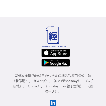
新傳媒集團的數碼平台包括多個網站和應用程式，如
《新假期》
、
《GOtrip》
、
《NM+新Monday》
、
《東方
新地》
、
《more》
、
《Sunday Kiss 親子童萌》
、
《經
濟一週》
。