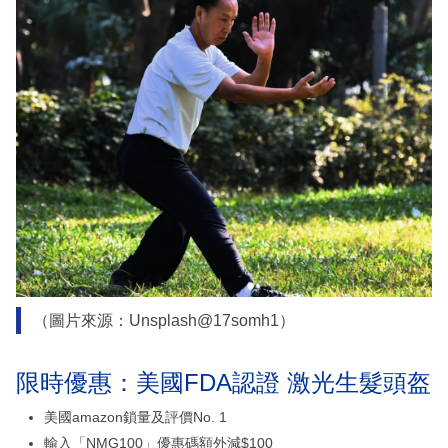
（圖片來源：Unsplash@17somh1）
限時優惠：美國FDA認證 激光生髮頭盔
美國amazon鎖量及評價No. 1
輸入「NMG100」優惠碼額外減$100