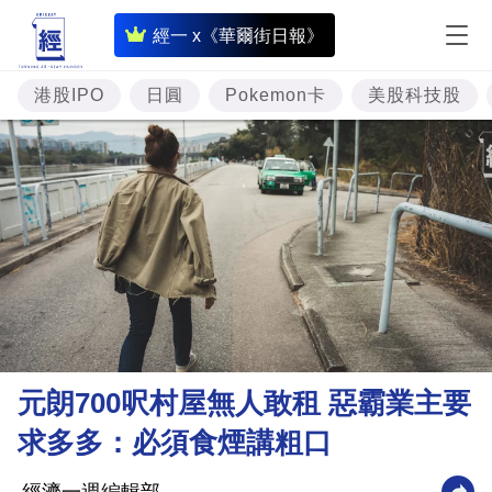
即
經一 x《華爾街日報》
時
財
港股IPO
日圓
Pokemon卡
美股科技股
經
專
題
投
資
樓
市
理
元朗700呎村屋無人敢租 惡霸業主要
財
求多多：必須食煙講粗口
商
業