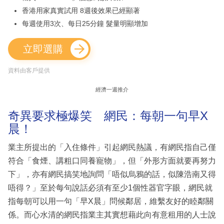
香港用家真實試用 8週後效果已經顯著
每週使用3次、每日25分鐘 髮量明顯增加
立即選購
資料由客戶提供
經濟一週推介
奇異要求極爆笑 網民：每朝一句早X
晨！
業主所提出的「入住條件」引起網民熱議，有網民指自己僅
符合「食煙、講粗口同養寵物」，但「外形方面就要再努力
下」，亦有網民搞笑地詢問「唔似烏鴉的話，似陳浩南又得
唔得？」至於每句說話必須有至少1個性器官字眼，網民就
指每朝可以用一句「早X晨」問候鄰居，維繫友好的睦鄰關
係。而心水清的網民指業主其實想藉此向有意租用的人士說