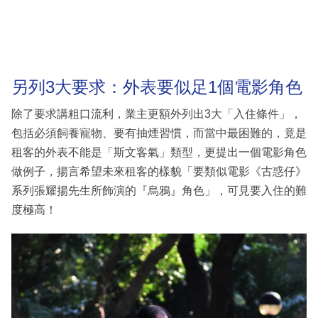
另列3大要求：外表要似足1個電影角色
除了要求講粗口流利，業主更額外列出3大「入住條件」，
包括必須飼養寵物、要有抽煙習慣，而當中最困難的，竟是
租客的外表不能是「斯文客氣」類型，更提出一個電影角色
做例子，揚言希望未來租客的樣貌「要類似電影《古惑仔》
系列張耀揚先生所飾演的『烏鴉』角色」，可見要入住的難
度極高！