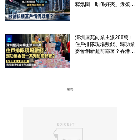
釋氛圍「唔係好夾」毋須拘
泥舊思維 啟德私樓富戶情
何以堪？
深圳屋苑向業主派288萬！
住戶排隊現場數錢、歸功業
委會創新超前部署？香港業
主大表羨慕：淨係識年年加
管理費
廣告