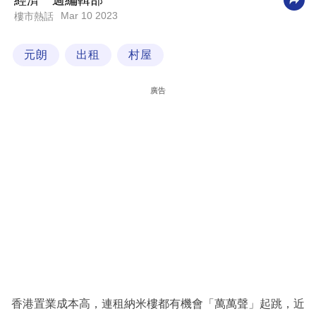
經濟一週編輯部
Mar 10 2023
樓市熱話
科
技
元朗
出租
村屋
職
場
廣告
生
活
時
事
專
欄
訂
閱
專
香港置業成本高，連租納米樓都有機會「萬萬聲」起跳，近
區