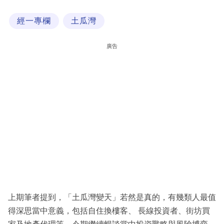
科
經一專欄
土瓜灣
技
職
廣告
場
生
活
時
事
專
欄
訂
閱
上期筆者提到，「土瓜灣變天」若然是真的，有幾類人最值
專
得深思當中意義，包括自住換樓客、 長線投資者、街坊買
區