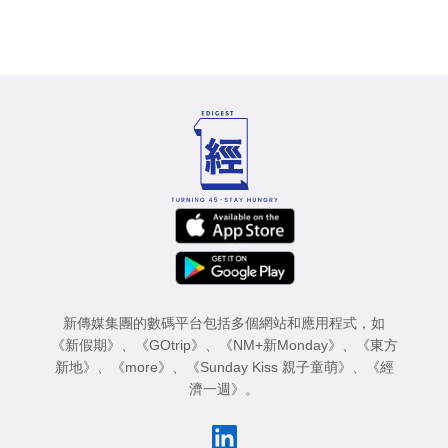
新傳媒集團的數碼平台包括多個網站和應用程式，如
《新假期》
、
《GOtrip》
、
《NM+新Monday》
、
《東方
新地》
、
《more》
、
《Sunday Kiss 親子童萌》
、
《經
濟一週》
。