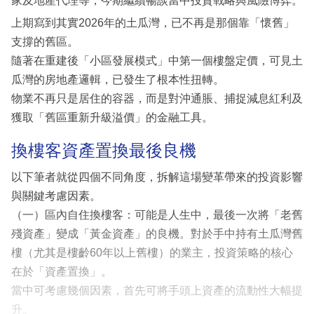
家及地產代理等，今期繼續暢談當中投資戰略與風險博弈。
上期寫到其實2026年的土瓜灣，已不再是那個靠「懷舊」
支撐的舊區。
隨著在重建後「小區發展模式」中第一個樓盤定價，可見土
瓜灣的房地產邏輯，已發生了根本性扭轉。
物業不再只是居住的容器，而是對沖通脹、捕捉減息紅利及
獲取「舊區重新升級溢價」的金融工具。
換樓客資產置換最後良機
以下筆者就從四個不同角度，拆解這場變革帶來的投資影響
與關鍵考慮因素。
（一）區內自住換樓客：可能是人生中，最後一次將「老舊
殘資產」變成「黃金資產」的良機。對於手中持有土瓜灣舊
樓（尤其是樓齡60年以上舊樓）的業主，投資策略的核心
在於「資產置換」。
當中可考慮幾個因素，首先可將手頭上資產的流動性大幅提
升。