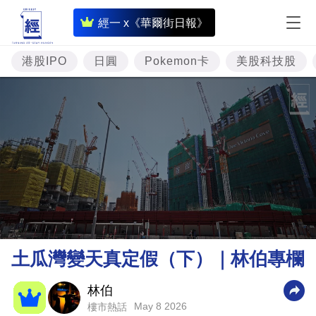
即
經一 x《華爾街日報》
時
財
港股IPO
日圓
Pokemon卡
美股科技股
經
專
題
投
資
樓
市
理
土瓜灣變天真定假（下）｜林伯專欄
財
商
林伯
May 8 2026
樓市熱話
業