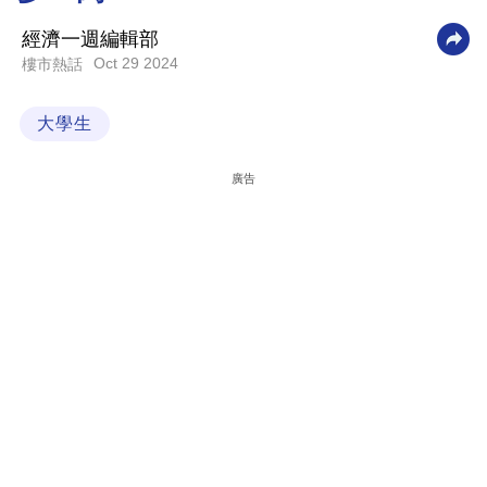
科
經濟一週編輯部
技
Oct 29 2024
樓市熱話
職
大學生
場
生
廣告
活
時
事
專
欄
訂
閱
專
區