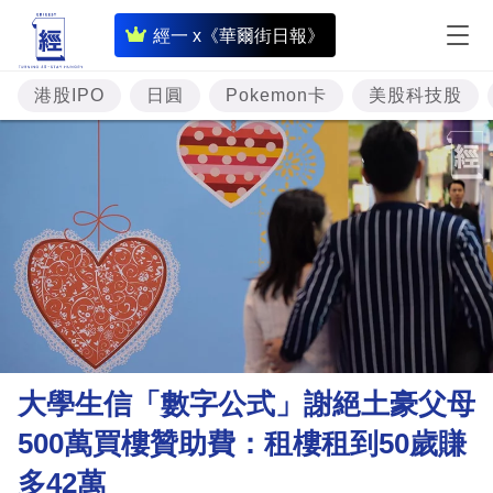
即
經一 x《華爾街日報》
時
財
港股IPO
日圓
Pokemon卡
美股科技股
經
專
題
投
資
樓
市
理
大學生信「數字公式」謝絕土豪父母
財
500萬買樓贊助費：租樓租到50歲賺
商
多42萬
業