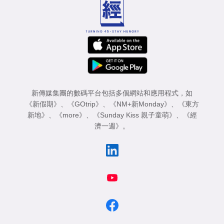
新傳媒集團的數碼平台包括多個網站和應用程式，如
《新假期》
、
《GOtrip》
、
《NM+新Monday》
、
《東方
新地》
、
《more》
、
《Sunday Kiss 親子童萌》
、
《經
濟一週》
。