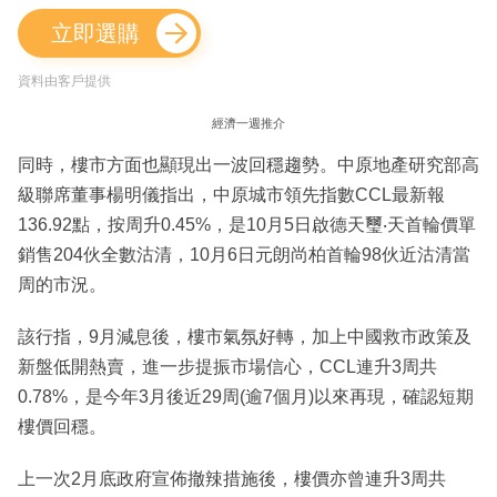
立即選購
資料由客戶提供
經濟一週推介
同時，樓市方面也顯現出一波回穩趨勢。中原地產研究部高
級聯席董事楊明儀指出，中原城市領先指數CCL最新報
136.92點，按周升0.45%，是10月5日啟德天璽‧天首輪價單
銷售204伙全數沽清，10月6日元朗尚柏首輪98伙近沽清當
周的市況。
該行指，9月減息後，樓市氣氛好轉，加上中國救市政策及
新盤低開熱賣，進一步提振市場信心，CCL連升3周共
0.78%，是今年3月後近29周(逾7個月)以來再現，確認短期
樓價回穩。
上一次2月底政府宣佈撤辣措施後，樓價亦曾連升3周共