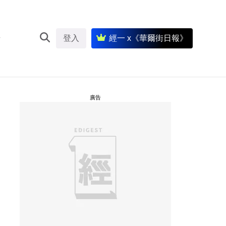
登入
經一 x《華爾街日報》
廣告