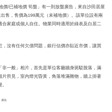
補地價/已補地價 筍盤」有一則放盤廣告，來自沙田居屋
位出售，售價為199萬元（未補地價）。該單位設有兩
適合家庭或個人自住。物業同時適用於綠表及白居二
宅，沒有任何欠債問題，銀行估價亦貼近市價，讓買
「非一般」相片，首先是單位客廳牆身斑駁脫落，滿
相片所見，室內燈光昏黃，角落堆滿雜物，牆上掛著
覺。
廣告