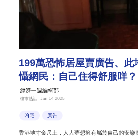
199萬恐怖居屋賣廣告、
懾網民：自己住得舒服咩？
經濟一週編輯部
Jan 14 2025
樓市熱話
凶宅
廣告
香港地寸金尺土，人人夢想擁有屬於自己的安樂