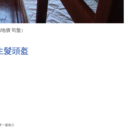
補地價 筍盤）
生髮頭盔
濟一週推介