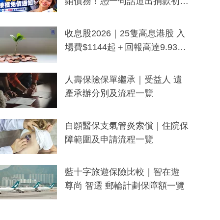
銷債務！憑一句話道出捐款初
衷：加州26萬人接獲免債通知、
一度被誤當詐騙手段
收息股2026｜25隻高息港股 入
場費$1144起＋回報高達9.93
厘！持續更新
人壽保險保單繼承｜受益人 遺
產承辦分別及流程一覽
自願醫保支氣管炎索償｜住院保
障範圍及申請流程一覽
藍十字旅遊保險比較｜智在遊
尊尚 智選 郵輪計劃保障額一覽