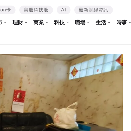
mon卡
美股科技股
AI
最新財經資訊
市
理財
商業
科技
職場
生活
時事