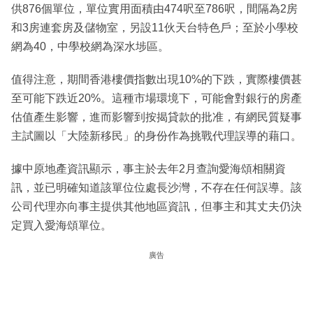
供876個單位，單位實用面積由474呎至786呎，間隔為2房
和3房連套房及儲物室，另設11伙天台特色戶；至於小學校
網為40，中學校網為深水埗區。
值得注意，期間香港樓價指數出現10%的下跌，實際樓價甚
至可能下跌近20%。這種市場環境下，可能會對銀行的房產
估值產生影響，進而影響到按揭貸款的批准，有網民質疑事
主試圖以「大陸新移民」的身份作為挑戰代理誤導的藉口。
據中原地產資訊顯示，事主於去年2月查詢愛海頌相關資
訊，並已明確知道該單位位處長沙灣，不存在任何誤導。該
公司代理亦向事主提供其他地區資訊，但事主和其丈夫仍決
定買入愛海頌單位。
廣告