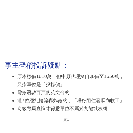
事主聲稱投訴疑點：
原本標價1610萬，但中原代理擅自加價至1650萬，
又指單位是「投標價」
需簽署數百頁的英文合約
遭7位經紀輪流轟炸簽約，「唔好阻住發展商收工」
向教育局查詢才得悉單位不屬於九龍城校網
廣告