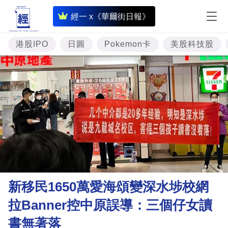
即
經一 x《華爾街日報》
時
財
港股IPO
日圓
Pokemon卡
美股科技股
經
專
題
投
資
樓
市
理
新移民1650萬愛海頌變深水埗校網
財
拉Banner控中原誤導：三個仔女讀
商
書無著落
業