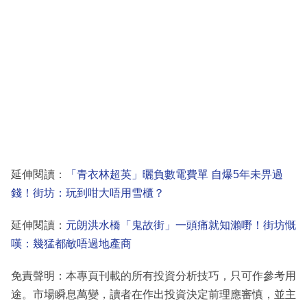
延伸閱讀：
「青衣林超英」曬負數電費單 自爆5年未畀過
錢！街坊：玩到咁大唔用雪櫃？
延伸閱讀：
元朗洪水橋「鬼故街」一頭痛就知瀨嘢！街坊慨
嘆：幾猛都敵唔過地產商
免責聲明：本專頁刊載的所有投資分析技巧，只可作參考用
途。市場瞬息萬變，讀者在作出投資決定前理應審慎，並主