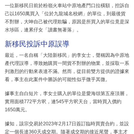
一位新移民日前於粉嶺火車站中原地產門口拉橫額，控訴自
己以1650萬買入「位於九龍城名校網」的單位，到最後貨
不對辦，大呻自己被代理欺騙，原因是所買入的單位竟是深
水埗區，連累仔女「讀書無著落」。
新移民投訴中原誤導
最近，一名自稱「大陸新移民」的李女士，聲稱因為中原地
產代理誤導，導致她購買一間貨不對辦的物業，並採取一系
列激烈的行動來表達不滿。然而，從目前雙方提供的證據來
看，事主在此案件中勝訴的可能性似乎微乎其微。
據事主自白短片，李女士購入的單位是愛海頌第五座頂層，
實用面積772平方呎，連545平方呎天台，當時買入價約
1650萬元。
據知，該宗交易於2023年2月17日簽訂臨時買賣合約，並設
定一個長達360天成交期。隨著成交期的接近尾聲，事主才