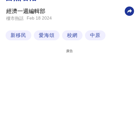
科
經濟一週編輯部
技
Feb 18 2024
樓市熱話
職
新移民
愛海頌
校網
中原
場
生
廣告
活
時
事
專
欄
訂
閱
專
區