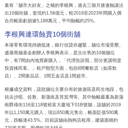
素有「舖市大好友」之稱的李根興，過去三個月接連蝕讓沽
出10個街舖，套現約1.56億元，較2019至2023年間購入價
合共帳面虧損逾5,188萬元，平均蝕幅約25%。
李根興連環蝕賣10個街舖
本港零售環境持續低迷，銀行信貸亦趨緊，舖位市場受壓。
盛滙商舖基金創辦人李根興表示，是次出售的10個舖位
中，有7間由內地買家購入，「代理告訴我，部分更講明是
投資移民客。」租戶類型方面，包括6間餐飲店（如茶飲
店）、2間家品店、1間五金店及1間超市。
根據成交資料，該批舖位主要分布於旅遊區及民生地段，包
括尖沙咀、佐敦、新蒲崗及筲箕灣等。其中蝕幅最重為新蒲
崗爵祿街116至118號裕富大廈地下01B號舖，該舖於2019
年以1,150萬元購入，現以650萬元售出，帳面貶值500萬
元，跌幅達43.5%。目前該舖由熱狗店租用，建築面積約
220平方呎，呎價約29,545元。