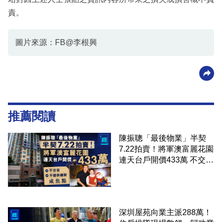
責。
圖片來源：FB@李根興
推薦閱讀
陳振聰「最後物業」半契
7.22拍賣！將軍澳富麗花園
連天台戶開價433萬 不交
吉、不提供樓契成焦點
深圳屋苑向業主派288萬！