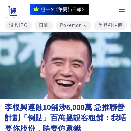
即
經一 x《華爾街日報》
時
財
港股IPO
日圓
Pokemon卡
美股科技股
經
專
題
投
資
樓
市
理
李根興連蝕10舖涉5,000萬 急推聯營
財
計劃「倒貼」百萬搵靚客租舖：我唔
商
要你股份，唔要你還錢
業