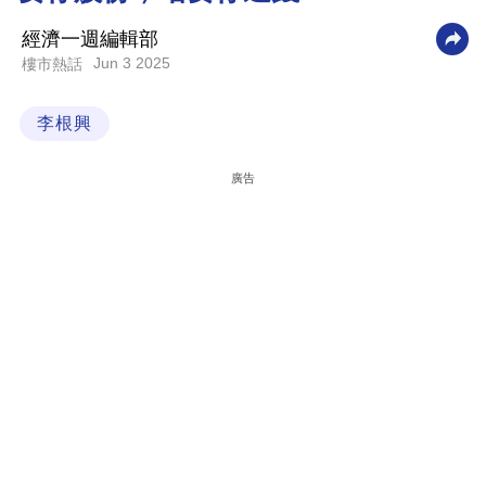
科
經濟一週編輯部
技
Jun 3 2025
樓市熱話
職
李根興
場
生
廣告
活
時
事
專
欄
訂
閱
專
區