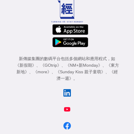
新傳媒集團的數碼平台包括多個網站和應用程式，如
《新假期》
、
《GOtrip》
、
《NM+新Monday》
、
《東方
新地》
、
《more》
、
《Sunday Kiss 親子童萌》
、
《經
濟一週》
。