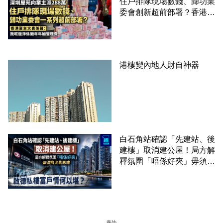
住戶排隊現場數錢、歸功業
委會創新超前部署？香港業
主大表羨慕：淨係識年年加
管理費
港樓變內地人財自神器
白石角站確認「先建站、後
建樓」取消建公屋！局方解
釋氛圍「唔係好夾」毋須拘
泥舊思維 啟德私樓富戶情
何以堪？
廣告