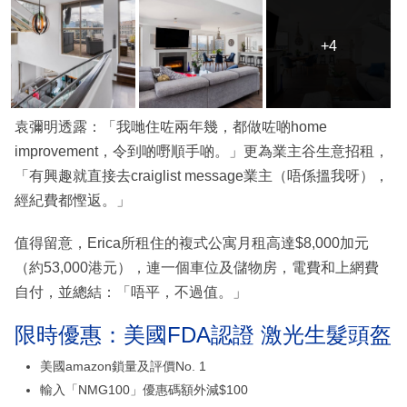
+4
+4
袁彌明透露：「我哋住咗兩年幾，都做咗啲home
improvement，令到啲嘢順手啲。」更為業主谷生意招租，
「有興趣就直接去craiglist message業主（唔係搵我呀），
經紀費都慳返。」
值得留意，Erica所租住的複式公寓月租高達$8,000加元
（約53,000港元），連一個車位及儲物房，電費和上網費
自付，並總結：「唔平，不過值。」
限時優惠：美國FDA認證 激光生髮頭盔
美國amazon鎖量及評價No. 1
輸入「NMG100」優惠碼額外減$100