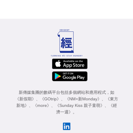
新傳媒集團的數碼平台包括多個網站和應用程式，如
《新假期》
、
《GOtrip》
、
《NM+新Monday》
、
《東方
新地》
、
《more》
、
《Sunday Kiss 親子童萌》
、
《經
濟一週》
。