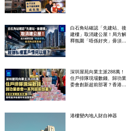
吉、不提供樓契成焦點
白石角站確認「先建站、後
建樓」取消建公屋！局方解
釋氛圍「唔係好夾」毋須拘
泥舊思維 啟德私樓富戶情
何以堪？
深圳屋苑向業主派288萬！
住戶排隊現場數錢、歸功業
委會創新超前部署？香港業
主大表羨慕：淨係識年年加
管理費
港樓變內地人財自神器