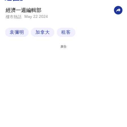
科
經濟一週編輯部
技
May 22 2024
樓市熱話
職
袁彌明
加拿大
租客
場
生
廣告
活
時
事
專
欄
訂
閱
專
區