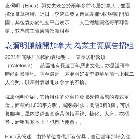
袁彌明（Erica）與丈夫老公於兩年多前移居加拿大，並選
擇溫哥華落腳。近日，李婉華發文透露袁彌明即將離開加
國，其後袁亦於社交平台表示，二人已搬離開溫哥華耶魯
鎮，並為業主賣廣告招新租客。
袁彌明搬離開加拿大 為業主賣廣告招租
2021年底移居加國的袁彌明，一直長居耶魯鎮
（Yaletown），該區擁有長遠百年歷史文化，亦是溫哥華
時尚商業重地。直至最近，袁彌明好友李婉華早前已上載二
人合照，以示對袁離開加拿大的不捨。
據袁彌明介紹，其所租住的公寓位於耶魯鎮高層的複式單
位，面積約1,800平方呎，屬兩梯4伙，間隔3房3廁，可以
養貓狗，屋內提供全套傢具包括電視、梳化、大床、衣櫃
等，新租客基本上「乜都唔使買」。
Erica又憶述，由於單位提供所有傢具，自己當年到埗入住