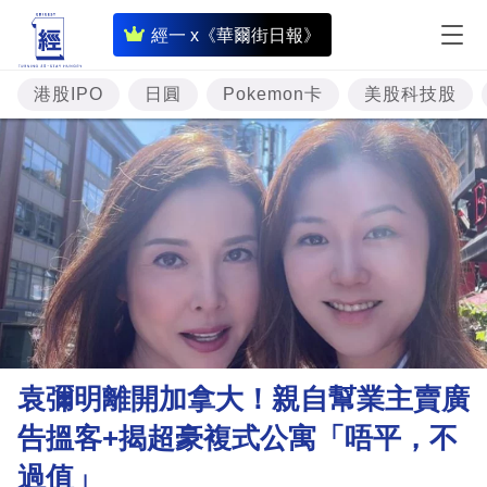
即
經一 x《華爾街日報》
時
財
港股IPO
日圓
Pokemon卡
美股科技股
經
專
題
投
資
樓
市
理
袁彌明離開加拿大！親自幫業主賣廣
財
告搵客+揭超豪複式公寓「唔平，不
商
過值」
業