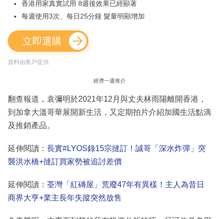
香港用家真實試用 8週後效果已經顯著
每週使用3次、每日25分鐘 髮量明顯增加
立即選購
資料由客戶提供
經濟一週推介
翻查報道，袁彌明於2021年12月與丈夫林雨陽離開香港，
到加拿大溫哥華展開新生活，又定期拍片介紹加國生活點滴
及推銷產品。
延伸閱讀：
長實#LYOS錄15宗撻訂！誠哥「深水炸彈」突
襲洪水橋+撻訂買家勢被追討差價
延伸閱讀：
荃灣「紅磚屋」荒廢47年有異樣！主人為昔日
商界大亨+業主長年失蹤突然放售