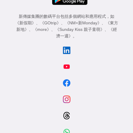
新傳媒集團的數碼平台包括多個網站和應用程式，如
《新假期》
、
《GOtrip》
、
《NM+新Monday》
、
《東方
新地》
、
《more》
、
《Sunday Kiss 親子童萌》
、
《經
濟一週》
。