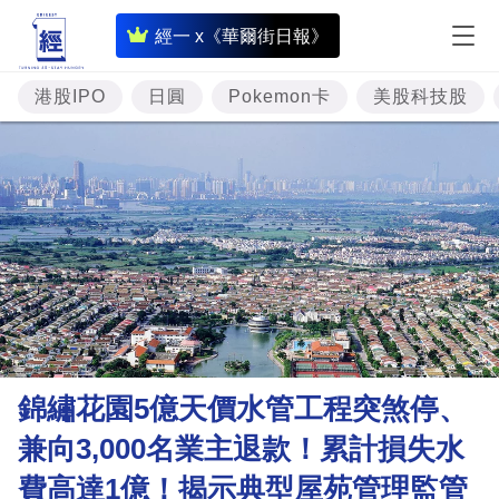
即
經一 x《華爾街日報》
時
財
港股IPO
日圓
Pokemon卡
美股科技股
經
專
題
投
資
樓
市
理
錦繡花園5億天價水管工程突煞停、
財
兼向3,000名業主退款！累計損失水
商
費高達1億！揭示典型屋苑管理監管
業