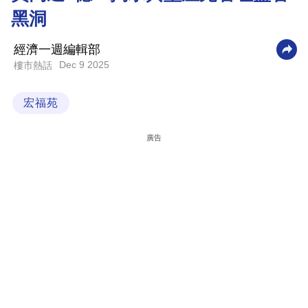
黑洞
科
技
經濟一週編輯部
職
Dec 9 2025
樓市熱話
場
宏福苑
生
活
廣告
時
事
專
欄
訂
閱
專
區