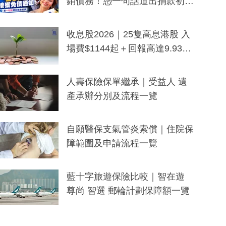
銷債務！憑一句話道出捐款初
衷：加州26萬人接獲免債通知、
一度被誤當詐騙手段
收息股2026｜25隻高息港股 入
場費$1144起＋回報高達9.93
厘！持續更新
人壽保險保單繼承｜受益人 遺
產承辦分別及流程一覽
自願醫保支氣管炎索償｜住院保
障範圍及申請流程一覽
藍十字旅遊保險比較｜智在遊
尊尚 智選 郵輪計劃保障額一覽