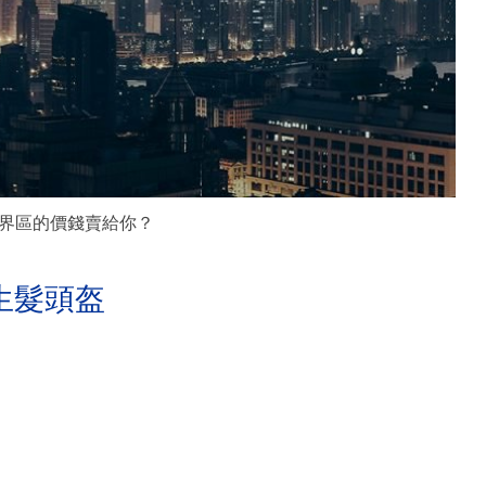
界區的價錢賣給你？
生髮頭盔