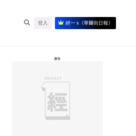
登入
經一 x《華爾街日報》
廣告