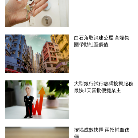
白石角取消建公屋 高端氛
圍帶動社區價值
大型銀行試行數碼按揭服務
最快1天審批便捷業主
按揭成數抉擇 兩招補血伎
倆