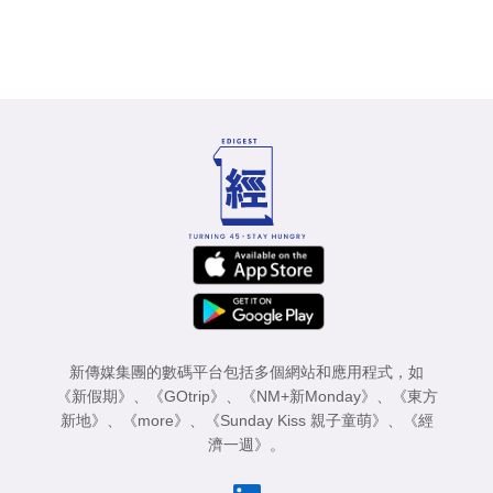
新傳媒集團的數碼平台包括多個網站和應用程式，如
《新假期》
、
《GOtrip》
、
《NM+新Monday》
、
《東方
新地》
、
《more》
、
《Sunday Kiss 親子童萌》
、
《經
濟一週》
。