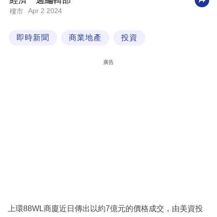
經濟一週編輯部
Apr 2 2024
樓市
科
技
即時新聞
商業地產
投資
職
場
廣告
生
活
時
事
專
欄
訂
閱
專
上環88WL商廈近日傳出以約7億元的價格成交，由美資投
區