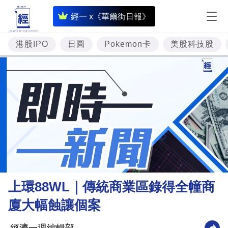
即
經一 x《華爾街日報》
時
財
港股IPO
日圓
Pokemon卡
美股科技股
經
專
題
投
資
樓
市
理
上環88WL｜傳統商業區錄得全幢商
財
廈大幅蝕讓個案
商
業