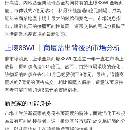
行高盛、內地基金凱龍瑞基金共同持有的上環88WL全幢商
廈，市傳以約7億元沽出，料最終蝕超過6億元離場，成為
近年來商業地產市場上最大的蝕讓個案之一。市場消息指
出，建滔化工的接盤可能性最高，這宗交易的完成也反映了
香港商業地產市場的最新動態。
上環88WL丨商廈沽出背後的市場分析
據市場消息，上環全新商廈88WL在過去一年一直在市場上
放售，原叫價高達13.5億元。然而，由於市場環境的變化，
該物業的叫價在去年11月已經劈價至9億元。最終，這幢商
廈以約7億元的價格成交，相比原購入價格，這意味著原持
有者可能面臨超過6億元的實際虧損。
新買家的可能身份
市場上對於新買家的身份有著高度的關注，而建滔化工被視
為最有可能的接盤者。這一推測基於市場對於交易細節的分
析，以及建滔化工在商業地產市場的活躍度。