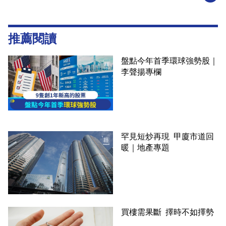
推薦閱讀
盤點今年首季環球強勢股｜
李聲揚專欄
罕見短炒再現 甲廈市道回
暖｜地產專題
買樓需果斷 擇時不如擇勢