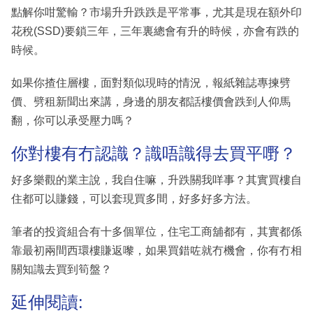
點解你咁驚輸？市場升升跌跌是平常事，尤其是現在額外印
花稅(SSD)要鎖三年，三年裏總會有升的時候，亦會有跌的
時候。
如果你揸住層樓，面對類似現時的情況，報紙雜誌專揀劈
價、劈租新聞出來講，身邊的朋友都話樓價會跌到人仰馬
翻，你可以承受壓力嗎？
你對樓有冇認識？識唔識得去買平嘢？
好多樂觀的業主說，我自住嘛，升跌關我咩事？其實買樓自
住都可以賺錢，可以套現買多間，好多好多方法。
筆者的投資組合有十多個單位，住宅工商舖都有，其實都係
靠最初兩間西環樓賺返嚟，如果買錯咗就冇機會，你有冇相
關知識去買到筍盤？
延伸閱讀: