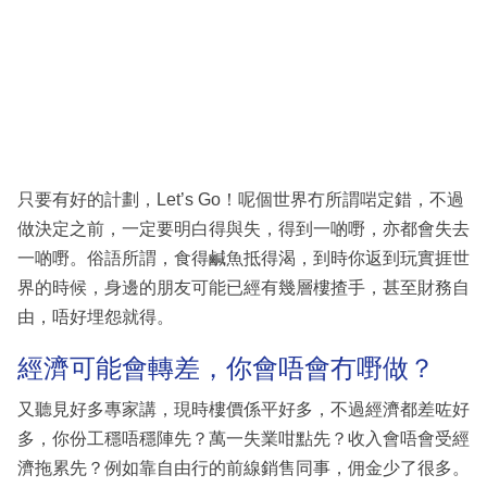
只要有好的計劃，Let’s Go！呢個世界冇所謂啱定錯，不過
做決定之前，一定要明白得與失，得到一啲嘢，亦都會失去
一啲嘢。俗語所謂，食得鹹魚抵得渴，到時你返到玩實捱世
界的時候，身邊的朋友可能已經有幾層樓揸手，甚至財務自
由，唔好埋怨就得。
經濟可能會轉差，你會唔會冇嘢做？
又聽見好多專家講，現時樓價係平好多，不過經濟都差咗好
多，你份工穩唔穩陣先？萬一失業咁點先？收入會唔會受經
濟拖累先？例如靠自由行的前線銷售同事，佣金少了很多。