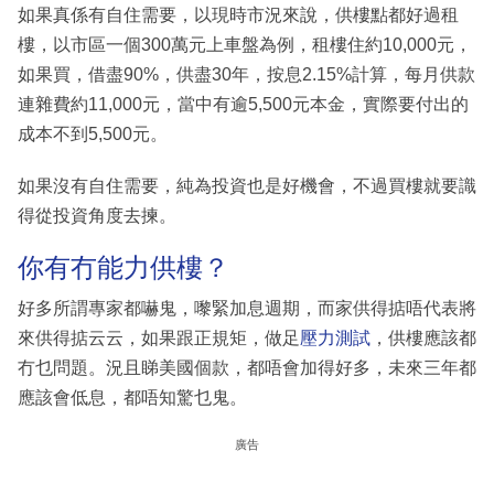
如果真係有自住需要，以現時市況來說，供樓點都好過租
樓，以市區一個300萬元上車盤為例，租樓住約10,000元，
如果買，借盡90%，供盡30年，按息2.15%計算，每月供款
連雜費約11,000元，當中有逾5,500元本金，實際要付出的
成本不到5,500元。
如果沒有自住需要，純為投資也是好機會，不過買樓就要識
得從投資角度去揀。
你有冇能力供樓？
好多所謂專家都嚇鬼，嚟緊加息週期，而家供得掂唔代表將
來供得掂云云，如果跟正規矩，做足
壓力測試
，供樓應該都
冇乜問題。況且睇美國個款，都唔會加得好多，未來三年都
應該會低息，都唔知驚乜鬼。
廣告