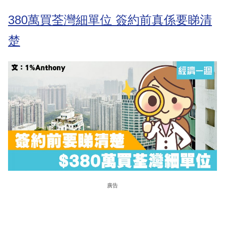
380萬買荃灣細單位 簽約前真係要睇清
楚
廣告