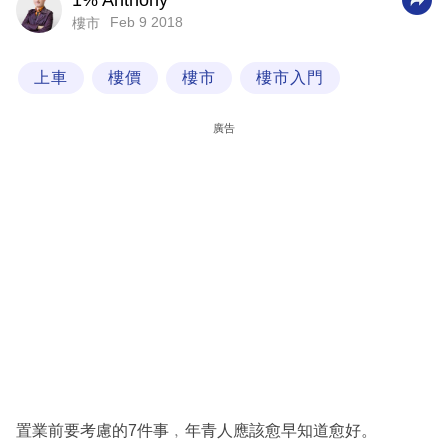
1% Anthony
Feb 9 2018
樓市
科
技
上車
樓價
樓市
樓市入門
職
場
廣告
生
活
時
事
專
欄
訂
閱
專
置業前要考慮的7件事﹐年青人應該愈早知道愈好。
區