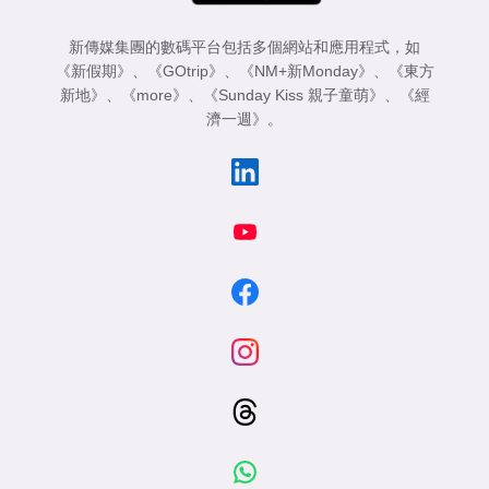
新傳媒集團的數碼平台包括多個網站和應用程式，如
《新假期》
、
《GOtrip》
、
《NM+新Monday》
、
《東方
新地》
、
《more》
、
《Sunday Kiss 親子童萌》
、
《經
濟一週》
。