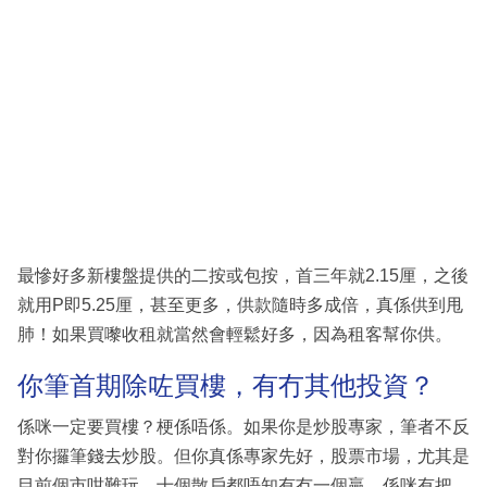
最慘好多新樓盤提供的二按或包按，首三年就2.15厘，之後
就用P即5.25厘，甚至更多，供款隨時多成倍，真係供到甩
肺！如果買嚟收租就當然會輕鬆好多，因為租客幫你供。
你筆首期除咗買樓，有冇其他投資？
係咪一定要買樓？梗係唔係。如果你是炒股專家，筆者不反
對你攞筆錢去炒股。但你真係專家先好，股票市場，尤其是
目前個市咁難玩，十個散戶都唔知有冇一個贏，係咪有把