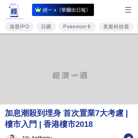
即
經一 x《華爾街日報》
時
財
港股IPO
日圓
Pokemon卡
美股科技股
經
專
題
投
資
樓
市
理
加息潮殺到埋身 首次置業7大考慮 |
財
樓市入門 | 香港樓市2018
商
業