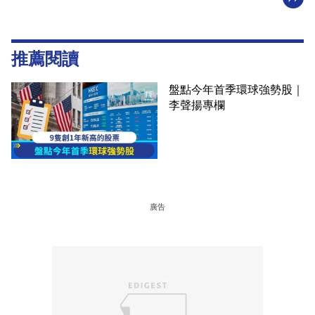
推薦閱讀
盤點今年首季環球強勢股｜
李聲揚專欄
廣告