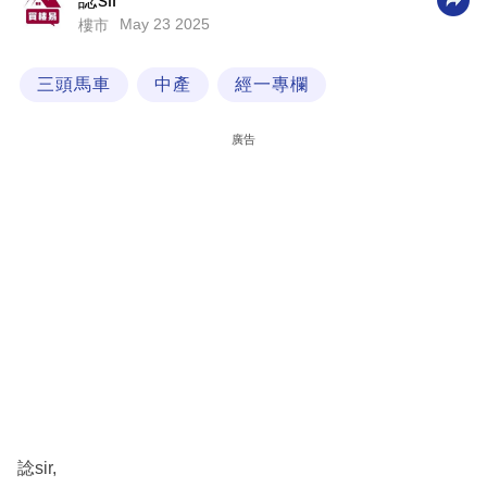
諗sir
May 23 2025
樓市
科
技
三頭馬車
中產
經一專欄
職
場
廣告
生
活
時
事
專
欄
訂
閱
專
諗sir,
區