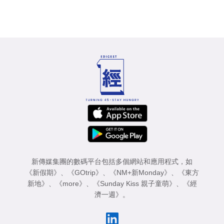
新傳媒集團的數碼平台包括多個網站和應用程式，如
《新假期》
、
《GOtrip》
、
《NM+新Monday》
、
《東方
新地》
、
《more》
、
《Sunday Kiss 親子童萌》
、
《經
濟一週》
。