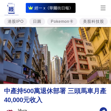
即
經一 x《華爾街日報》
時
財
港股IPO
日圓
Pokemon卡
美股科技股
經
專
題
投
資
樓
市
理
中產持500萬退休部署 三頭馬車月產
財
40,000元收入
商
業