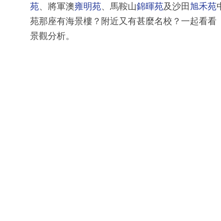
苑
、將軍澳
雍明苑
、馬鞍山
錦暉苑
及沙田
旭禾苑
苑那座有海景樓？附近又有甚麼名校？一起看看
景觀分析。