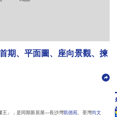
首期、平面圖、座向景觀、揀
樓王」，是同期新居屋—長沙灣
凱德苑
、荃灣
尚文