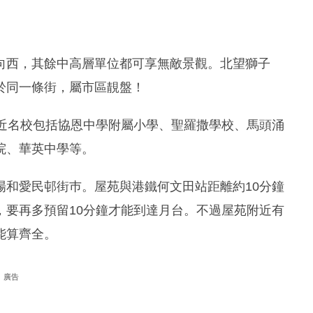
向西，其餘中高層單位都可享無敵景觀。北望獅子
於同一條街，屬市區靚盤！
附近名校包括協恩中學附屬小學、聖羅撒學校、馬頭涌
院、華英中學等。
場和愛民邨街巿。屋苑與港鐵何文田站距離約10分鐘
，要再多預留10分鐘才能到達月台。不過屋苑附近有
能算齊全。
廣告