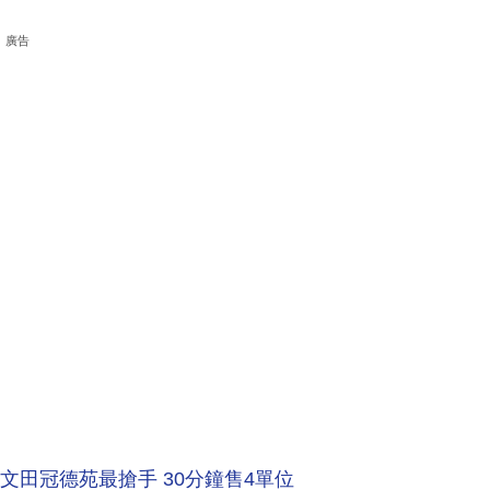
廣告
何文田冠德苑最搶手 30分鐘售4單位