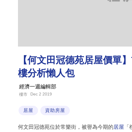
【何文田冠德苑居屋價單】
樓分析懶人包
經濟一週編輯部
Dec 2 2019
樓市
居屋
資助房屋
何文田冠德苑位於常樂街，被譽為今期的
居屋
「