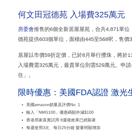
何文田冠德苑 入場費325萬元
房委會
推售的6個全新居屋屋苑，合共4,871
德苑提供603個單位，面積由445至568呎，售價3
居屋以市價59折定價，已於8月舉行攪珠，將於
入場費需325萬元，最貴單位則需529萬元。申
住」。
限時優惠：美國FDA認證 激光
美國amazon鎖量及評價No. 1
輸入「NMG100」優惠碼額外減$100
香港用家真實試用 8週後效果已經顯著
每週使用3次、每日25分鐘 髮量明顯增加