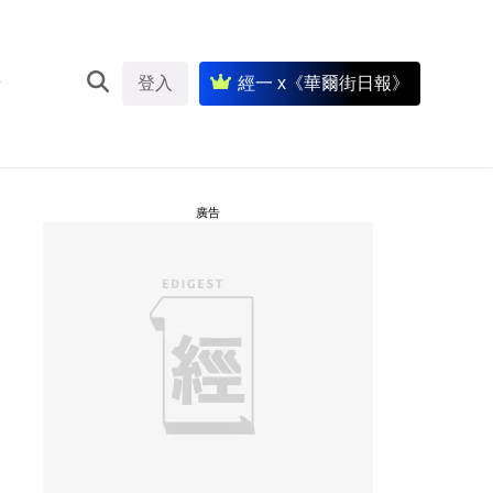
登入
經一 x《華爾街日報》
廣告