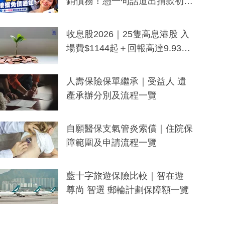
銷債務！憑一句話道出捐款初
衷：加州26萬人接獲免債通知、
一度被誤當詐騙手段
收息股2026｜25隻高息港股 入
場費$1144起＋回報高達9.93
厘！持續更新
人壽保險保單繼承｜受益人 遺
產承辦分別及流程一覽
自願醫保支氣管炎索償｜住院保
障範圍及申請流程一覽
藍十字旅遊保險比較｜智在遊
尊尚 智選 郵輪計劃保障額一覽