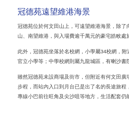
冠德苑遠望維港海景
冠德苑位於何文田山上，可遠望維港海景，除了
山、南望維港，與入場費逾千萬元的豪宅皓畋處
此外，冠德苑坐落於名校網，小學屬34校網，
官立小學等；中學校網則屬九龍城區，有喇沙書
雖然冠德苑未設商場及街市，但附近有何文田廣
步程，而站內入口到月台已是出了名的長途旅程
專線小巴前往旺角及尖沙咀等地方，生活配套仍