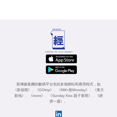
新傳媒集團的數碼平台包括多個網站和應用程式，如
《新假期》
、
《GOtrip》
、
《NM+新Monday》
、
《東方
新地》
、
《more》
、
《Sunday Kiss 親子童萌》
、
《經
濟一週》
。