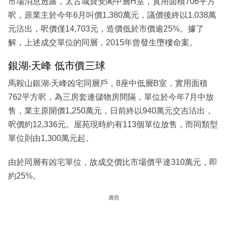
市場消息透露，太古城寶安閣中層H室，實用面積706平方
呎，原業主於今年6月叫價1,380萬元，議價後終以1,038萬
元沽出，呎價僅14,703元，造價低於市價逾25%。據了
解，上述成交單位的同層，2015年曾發生墮樓命案。
銀湖‧天峰 低市價三球
馬鞍山銀湖‧天峰凶宅同層戶，8座中低層B室，實用面積
762平方呎，為三房套連儲物房間隔，單位於今年7月中放
售，業主原開價1,250萬元，日前終以940萬元交吉沽出，
呎價約12,336元。屋苑現時約有113個單位放售，而同類型
單位則由1,300萬元起。
由於同層有凶宅單位，故成交價比市場價平達310萬元，即
約25%。
廣告