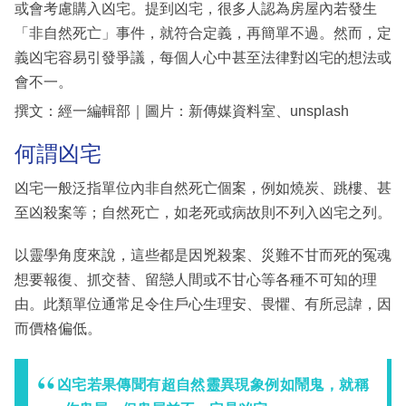
或會考慮購入凶宅。提到凶宅，很多人認為房屋內若發生
「非自然死亡」事件，就符合定義，再簡單不過。然而，定
義凶宅容易引發爭議，每個人心中甚至法律對凶宅的想法或
會不一。
撰文：經一編輯部｜圖片：新傳媒資料室、unsplash
何謂凶宅
凶宅一般泛指單位內非自然死亡個案，例如燒炭、跳樓、甚
至凶殺案等；自然死亡，如老死或病故則不列入凶宅之列。
以靈學角度來說，這些都是因兇殺案、災難不甘而死的冤魂
想要報復、抓交替、留戀人間或不甘心等各種不可知的理
由。此類單位通常足令住戶心生理安、畏懼、有所忌諱，因
而價格偏低。
凶宅若果傳聞有超自然靈異現象例如鬧鬼，就稱