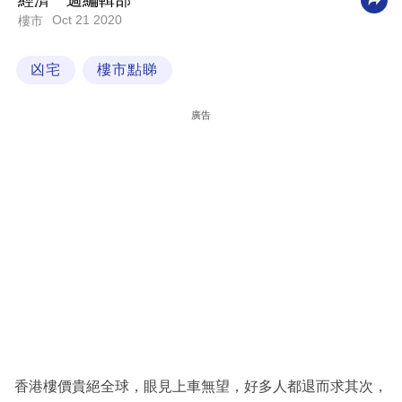
經濟一週編輯部
Oct 21 2020
樓市
科
技
凶宅
樓市點睇
職
場
廣告
生
活
時
事
專
欄
訂
閱
專
香港樓價貴絕全球，眼見上車無望，好多人都退而求其次，
區