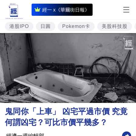
即
經一 x《華爾街日報》
時
財
港股IPO
日圓
Pokemon卡
美股科技股
經
專
題
投
資
樓
市
理
鬼同你「上車」 凶宅平過市價 究竟
財
何謂凶宅？可比市價平幾多？
商
業