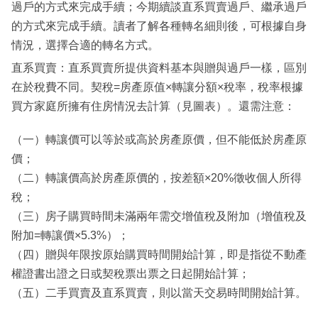
過戶的方式來完成手續；今期續談直系買賣過戶、繼承過戶
的方式來完成手續。讀者了解各種轉名細則後，可根據自身
情況，選擇合適的轉名方式。
直系買賣：直系買賣所提供資料基本與贈與過戶一樣，區別
在於稅費不同。契稅=房產原值×轉讓分額×稅率，稅率根據
買方家庭所擁有住房情況去計算（見圖表）。還需注意：
（一）轉讓價可以等於或高於房產原價，但不能低於房產原
價；
（二）轉讓價高於房產原價的，按差額×20%徵收個人所得
稅；
（三）房子購買時間未滿兩年需交增值稅及附加（增值稅及
附加=轉讓價×5.3%）；
（四）贈與年限按原始購買時間開始計算，即是指從不動產
權證書出證之日或契稅票出票之日起開始計算；
（五）二手買賣及直系買賣，則以當天交易時間開始計算。