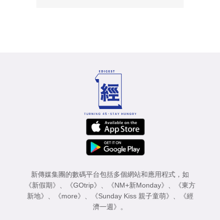
新傳媒集團的數碼平台包括多個網站和應用程式，如
《新假期》
、
《GOtrip》
、
《NM+新Monday》
、
《東方
新地》
、
《more》
、
《Sunday Kiss 親子童萌》
、
《經
濟一週》
。