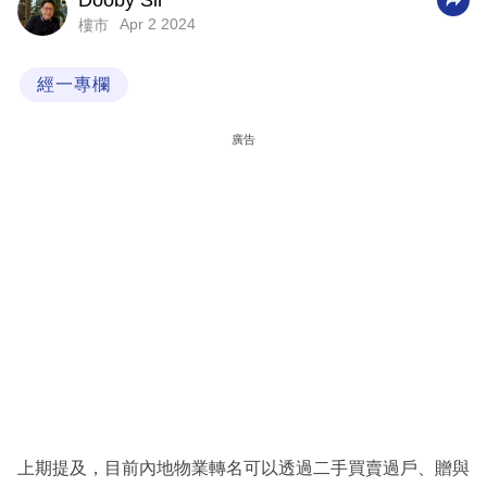
Dooby Sir
Apr 2 2024
樓市
科
技
經一專欄
職
場
廣告
生
活
時
事
專
欄
訂
閱
專
上期提及，目前內地物業轉名可以透過二手買賣過戶、贈與
區