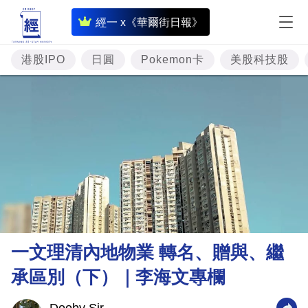
即
經一 x《華爾街日報》
時
財
港股IPO
日圓
Pokemon卡
美股科技股
經
專
題
投
資
樓
市
理
一文理清內地物業 轉名、贈與、繼
財
承區別（下）｜李海文專欄
商
業