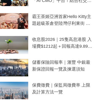
「AI CMO」平台！結合社交聆
聽與廣東話大模型 助中小企數
分鐘生成「貼地」宣傳短片
霸王茶姬亞洲首家Hello Kitty主
題超級茶倉登陸灣仔利東街 推
出首創「伯爵紅茶色」Hello Kitt
y及香港限定特調系列
收息股2026｜25隻高息港股 入
場費$1212起＋回報高達9.89
厘！持續更新
儲蓄保險回報率｜滙豐 中銀最
新保證回報一覽及揀選須知
保費徵費｜保監局徵費率 上限
及計算方法一覽