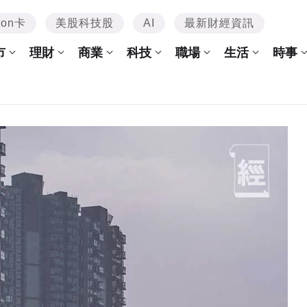
mon卡
美股科技股
AI
最新財經資訊
市
理財
商業
科技
職場
生活
時事