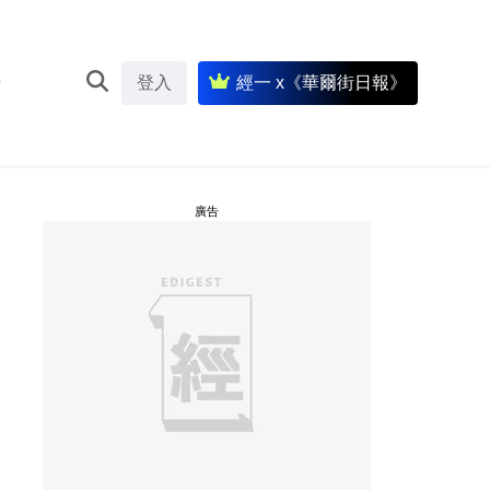
登入
經一 x《華爾街日報》
廣告