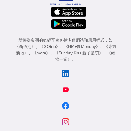
新傳媒集團的數碼平台包括多個網站和應用程式，如
《新假期》
、
《GOtrip》
、
《NM+新Monday》
、
《東方
新地》
、
《more》
、
《Sunday Kiss 親子童萌》
、
《經
濟一週》
。