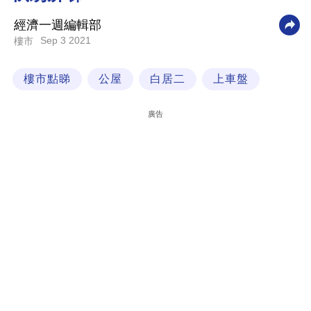
科
經濟一週編輯部
技
Sep 3 2021
樓市
職
樓市點睇
公屋
白居二
上車盤
場
生
廣告
活
時
事
專
欄
訂
閱
專
區