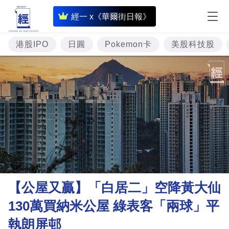
即
經一 x《華爾街日報》
時
財
港股IPO
日圓
Pokemon卡
美股科技股
經
專
題
投
資
樓
市
理
【公屋又贏】「白居二」空降黃大仙
財
130萬買納米公屋 綠表客「兩球」平
商
執朗屏邨
業