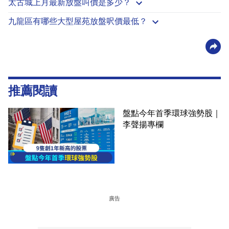
太古城上月最新放盤叫價是多少？
九龍區有哪些大型屋苑放盤呎價最低？
推薦閱讀
盤點今年首季環球強勢股｜
李聲揚專欄
廣告