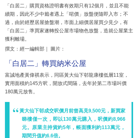
「白居二」購買資格證明書有效期只有12個月，並且不能
續期，因此不少中籤者遇上「啱價」放盤便隨即入市；不
過，由於經歷居屋搶盤潮，市面上細價居屋買少見少，有
「白居二」準買家遂轉投公屋市場物色放盤，造就公屋業主
獲利離場。
撰文：經一編輯部｜ 圖片：
「白居二」轉買納米公屋
富誠地產黃偉祺表示，同區黃大仙下邨龍康樓低層11室，
實用面積約145方呎，開放式間隔，去年於第二市場叫價
180萬元放售。
黃大仙下邨成交呎價月前曾高見9,500元，新買家
睇樓僅一次，即以130萬元購入，呎價約8,966
元。原業主持貨約5年，帳面獲利約113萬元，
期間升值約6.6倍。