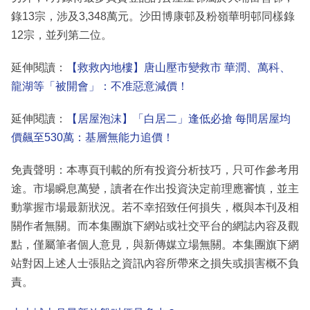
錄13宗，涉及3,348萬元。沙田博康邨及粉嶺華明邨同樣錄
12宗，並列第二位。
延伸閱讀：
【救救內地樓】唐山壓市變救市 華潤、萬科、
龍湖等「被開會」：不准惡意減價！
延伸閱讀：
【居屋泡沫】「白居二」逢低必搶 每間居屋均
價飆至530萬：基層無能力追價！
免責聲明：本專頁刊載的所有投資分析技巧，只可作參考用
途。市場瞬息萬變，讀者在作出投資決定前理應審慎，並主
動掌握市場最新狀況。若不幸招致任何損失，概與本刊及相
關作者無關。而本集團旗下網站或社交平台的網誌內容及觀
點，僅屬筆者個人意見，與新傳媒立場無關。本集團旗下網
站對因上述人士張貼之資訊內容所帶來之損失或損害概不負
責。