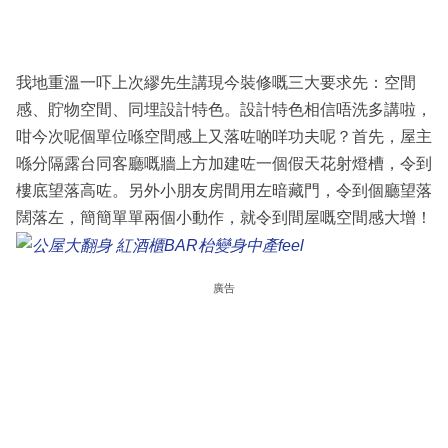
我地重溫一吓上次繆先生講現今裝修嘅三大要求先：空間
感、貯物空間、同埋設計特色。設計特色相信唔洗多講啦，
咁今次呢個單位喺空間感上又落咗啲咩功夫呢？首先，屋主
喺分隔露台同客廳嘅牆上方加建咗一個假天花射燈槽，令到
樓底望落高咗。另外小朋友房間用左暗藏門，令到個廳望落
闊落左，簡簡單單兩個小動作，就令到間屋嘅空間感大增！
廣告