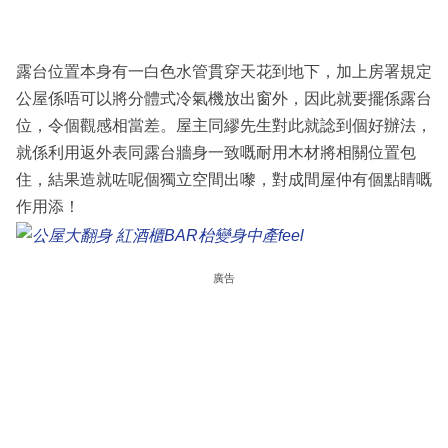
露台位置本身有一白色水管貫穿天花到地下，加上房署規定
公屋係唔可以將分體式冷氣機放出窗外，因此就要擺係露台
位，令個觀感相當差。屋主同繆先生對此就諗到個好辦法，
就係利用返外表同露台牆身一致嘅耐用木材將相關位置包
住，結果造就咗呢個獨立空間出嚟，對成間屋仲有個點睛嘅
作用添！
廣告