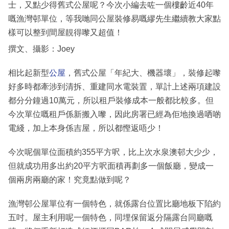
士，又點少得舊式公屋呢？今次小編去咗一個樓齡近40年
嘅漁灣邨單位，等我哋同公屋裝修易嘅繆先生繼續教大家點
樣可以整到間屋靚得嚟又超值！
撰文、攝影：Joey
相比起新型
公屋
，舊式公屋「年紀大、機器壞」，裝修起嚟
好多時都牽涉到清拆、重建同水電裝置，單計上述兩項建設
都分分鐘過10萬元，所以租戶裝修成本一般都比較多。但
今次單位嘅租戶係新搬入嚟，因此房署已經為佢地換過哂啲
電綫，加上本身係吉屋，所以都慳返唔少！
今次呢個單位面積約355平方呎，比上次水泉澳邨大少少，
但就成功用多出約20平方呎面積再劃多一個飯廳，變成一
個兩房兩廳的家！究竟點做到呢？
漁灣邨公屋單位有一個特色，就係露台位置比廳地板下陷約
五吋。屋主利用呢一個特色，同埋保留返分隔露台同廳嘅