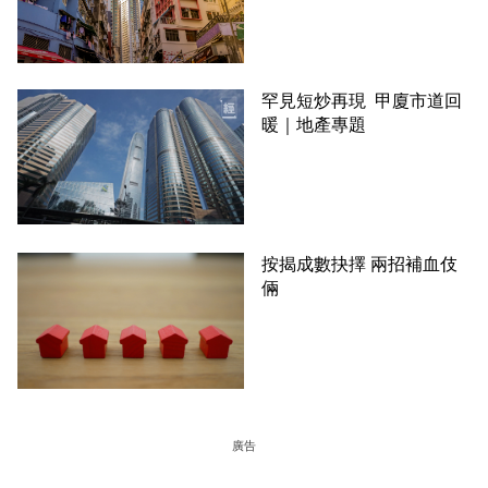
罕見短炒再現 甲廈市道回
暖｜地產專題
按揭成數抉擇 兩招補血伎
倆
廣告