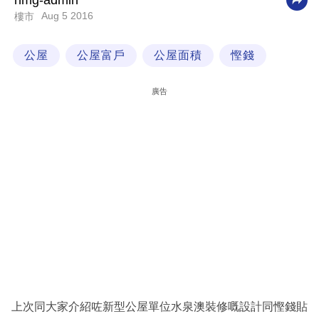
nmg-admin
Aug 5 2016
樓市
科
技
公屋
公屋富戶
公屋面積
慳錢
職
場
廣告
生
活
時
事
專
欄
訂
閱
專
上次同大家介紹咗新型公屋單位水泉澳裝修嘅設計同慳錢貼
區