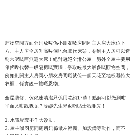
貯物空間方面分別放咗係小朋友嘅房間同主人房大床位下
方。主人房全房升高咗個地台取代床架，令到主人房可以造
到六呎嘅巨無霸大床！絕對冠絕全港公屋！另外全屋主要用
傢俬嚟代替一般隔房嘅實牆，爭取咗最大最多嘅貯物空間，
例如劃開主人房同小朋友房間嘅就係一個天花至地板嘅特大
衣櫃，係貪靚一族嘅恩物。
全屋裝修、傢俬連清潔只係用咗約17萬！點解可以做到咁
平而又咁靚嘅呢？等繆先生畀返啲貼士我哋先！
1. 水電配套不作大改動。
2. 屋主喺廚房同廁所只係做左翻新、加設備等動作，而不