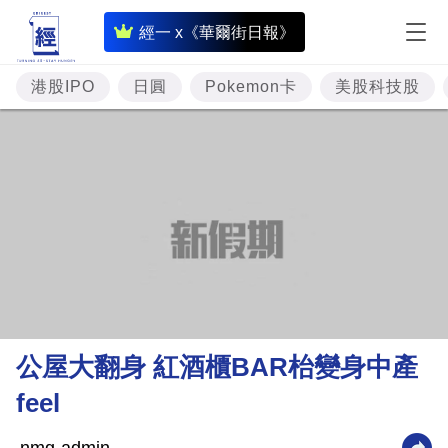
即
經一 x《華爾街日報》
時
財
港股IPO
日圓
Pokemon卡
美股科技股
經
專
題
投
資
樓
市
理
公屋大翻身 紅酒櫃BAR枱變身中產
財
feel
商
業