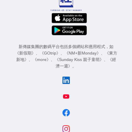
新傳媒集團的數碼平台包括多個網站和應用程式，如
《新假期》
、
《GOtrip》
、
《NM+新Monday》
、
《東方
新地》
、
《more》
、
《Sunday Kiss 親子童萌》
、
《經
濟一週》
。