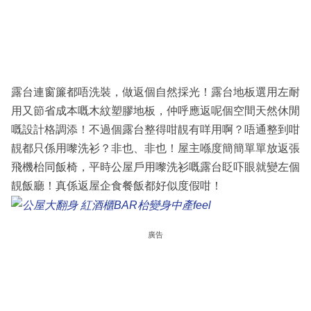
露台連窗簾都唔洗裝，做返個自然採光！露台地板選用左耐
用又節省成本嘅木紋塑膠地板，仲呼應返呢個空間天然休閒
嘅設計格調添！不過個露台整得咁靚有咩用啊？唔通整到咁
靚都只係用嚟洗衫？非也、非也！屋主喺度簡簡單單放返張
飛機枱同飯椅，平時公屋戶用嚟洗衫嘅露台眨吓眼就變左個
靚飯廳！真係返屋企食餐飯都好似度假咁！
廣告