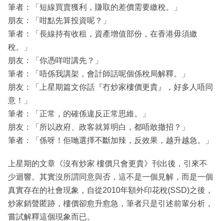
筆者：「短線買賣獲利，賺取的差價需要繳稅。」
朋友：「咁點先算投資呢？」
筆者：「長線持有收租，資產增值部份，在香港毋須繳
稅。」
朋友：「你憑咩咁講先？」
筆者：「唔係我講架，會計師話呢個係稅局解釋。」
朋友：「上星期篇文你話『冇炒家樓價更貴』，好多人唔同
意！」
筆者：「正常，的確係違反正常思維。」
朋友：「所以政府、政客就算明白，都唔敢撤招？」
筆者：「係呀！佢哋選擇不斷加辣，反效果，越升越急。」
上星期的文章《沒有炒家 樓價只會更貴》刊出後，引來不
少迴響。其實沒所謂同意與否，這不是一個見解，而是一個
真實存在的社會現象，自從2010年額外印花稅(SSD)之後，
炒家銷聲匿跡，樓價卻愈升愈急，筆者只是引述前輩分析，
嘗試解釋這個現象而已。