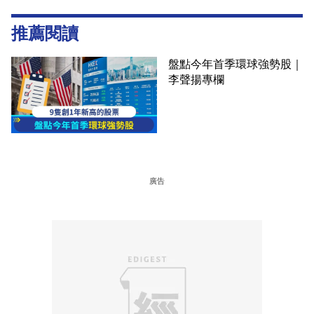
推薦閱讀
盤點今年首季環球強勢股｜
李聲揚專欄
廣告