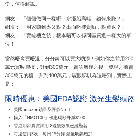
份，值得解說。
網友： 「個個做同一樣嘢，水漲船高啫，錢何來賺？」
網友： 「用家賺到盡又點？出面啲樓貴晒，點買返？」
網友： 「賣咗樓之後，根本唔可以係同區買返一樣大的單
位！」
當然唔會買唔返，分分鐘可以買大啲添！例如你之前用200
萬元買咗層樓，升到300萬元，賣咗層樓之後，發現之前賣
300萬元的樓，升到400萬元，驟眼睇以為追唔到，實際上
是：
限時優惠：美國FDA認證 激光生髮頭盔
美國amazon鎖量及評價No. 1
輸入「NMG100」優惠碼額外減$100
香港用家真實試用 8週後效果已經顯著
每週使用3次、每日25分鐘 髮量明顯增加