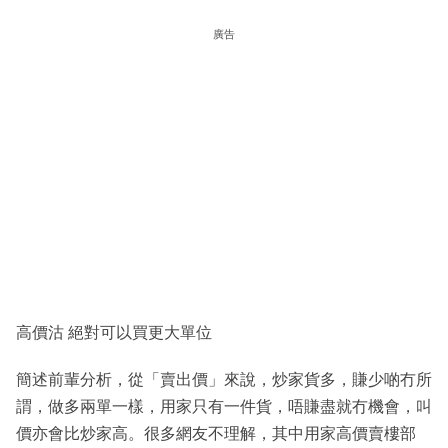
廣告
高價沽 絕對可以買更大單位
簡述前輩分析，從「賣出價」來說，炒家貨多，賺少啲冇所
謂，做多兩單一樣，用家只有一件貨，唔賺盡就冇機會，叫
價亦會比炒家高。很多網友不理解，其中用家高價賣樓部