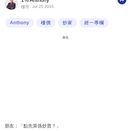
1% Anthony
Jul 25 2015
樓市
科
技
Anthony
樓價
炒家
經一專欄
職
場
廣告
生
活
時
事
專
欄
訂
閱
專
朋友：「點先算係炒賣？」
區