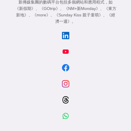
新傳媒集團的數碼平台包括多個網站和應用程式，如
《新假期》
、
《GOtrip》
、
《NM+新Monday》
、
《東方
新地》
、
《more》
、
《Sunday Kiss 親子童萌》
、
《經
濟一週》
。