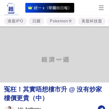
即
經一 x《華爾街日報》
時
財
港股IPO
日圓
Pokemon卡
美股科技股
經
專
題
投
資
樓
市
理
冤枉！其實唔想樓市升 @ 沒有炒家
財
樓價更貴（中）
商
業