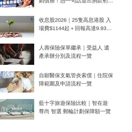
銷債務！憑一句話道出捐款初
衷：加州26萬人接獲免債通知、
一度被誤當詐騙手段
收息股2026｜25隻高息港股 入
場費$1144起＋回報高達9.93
厘！持續更新
人壽保險保單繼承｜受益人 遺
產承辦分別及流程一覽
自願醫保支氣管炎索償｜住院保
障範圍及申請流程一覽
藍十字旅遊保險比較｜智在遊
尊尚 智選 郵輪計劃保障額一覽