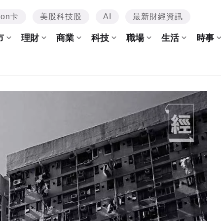
mon卡
美股科技股
AI
最新財經資訊
市
理財
商業
科技
職場
生活
時事