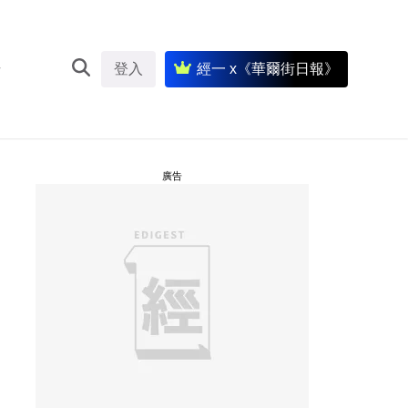
登入
經一 x《華爾街日報》
廣告