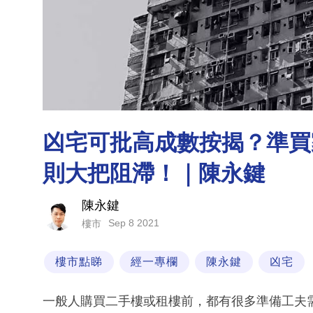
凶宅可批高成數按揭？準買
則大把阻滯！｜陳永鍵
陳永鍵
Sep 8 2021
樓市
樓市點睇
經一專欄
陳永鍵
凶宅
一般人購買二手樓或租樓前，都有很多準備工夫