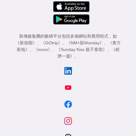
新傳媒集團的數碼平台包括多個網站和應用程式，如
《新假期》
、
《GOtrip》
、
《NM+新Monday》
、
《東方
新地》
、
《more》
、
《Sunday Kiss 親子童萌》
、
《經
濟一週》
。