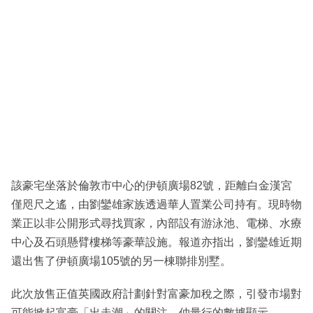
該豪宅坐落於倫敦市中心的伊頓廣場82號，距離白金漢宮
僅咫尺之遙，由劉鑾雄家族透過華人置業公司持有。現時物
業正以非公開形式尋找買家，內部設有游泳池、電梯、水療
中心及石頭懸臂樓梯等豪華設施。報道亦指出，劉鑾雄近期
還出售了伊頓廣場105號的另一棟聯排別墅。
此次放售正值英國政府計劃針對富豪加稅之際，引發市場對
可能掀起富豪「出走潮」的關注。仲量行的數據顯示，