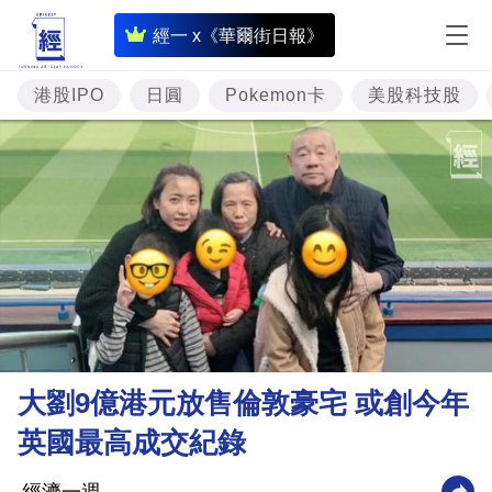
即
經一 x《華爾街日報》
時
財
港股IPO
日圓
Pokemon卡
美股科技股
經
專
題
投
資
樓
市
理
大劉9億港元放售倫敦豪宅 或創今年
財
英國最高成交紀錄
商
業