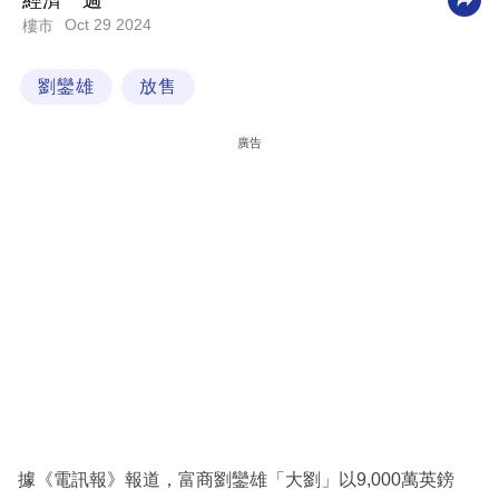
經濟一週
Oct 29 2024
樓市
科
技
劉鑾雄
放售
職
場
廣告
生
活
時
事
專
欄
訂
閱
專
據《電訊報》報道，富商劉鑾雄「大劉」以9,000萬英鎊
區