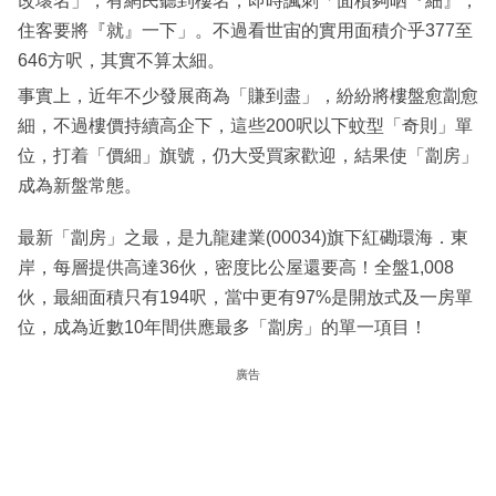
改壞名」，有網民聽到樓名，即時諷刺「面積夠晒『細』，
住客要將『就』一下」。不過看世宙的實用面積介乎377至
646方呎，其實不算太細。
事實上，近年不少發展商為「賺到盡」，紛紛將樓盤愈劏愈
細，不過樓價持續高企下，這些200呎以下蚊型「奇則」單
位，打着「價細」旗號，仍大受買家歡迎，結果使「劏房」
成為新盤常態。
最新「劏房」之最，是九龍建業(00034)旗下紅磡環海．東
岸，每層提供高達36伙，密度比公屋還要高！全盤1,008
伙，最細面積只有194呎，當中更有97%是開放式及一房單
位，成為近數10年間供應最多「劏房」的單一項目！
廣告