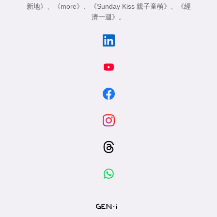
新地》
、
《more》
、
《Sunday Kiss 親子童萌》
、
《經
濟一週》
。