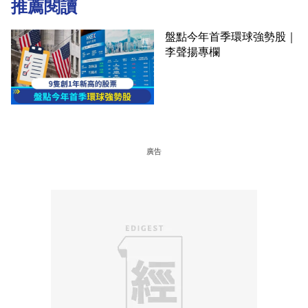
推薦閱讀
盤點今年首季環球強勢股｜
李聲揚專欄
廣告