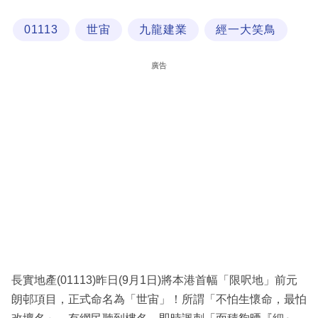
科
01113
世宙
九龍建業
經一大笑鳥
技
職
廣告
場
生
活
時
事
專
欄
訂
閱
長實地產(01113)昨日(9月1日)將本港首幅「限呎地」前元
專
朗邨項目，正式命名為「世宙」！所謂「不怕生懷命，最怕
區