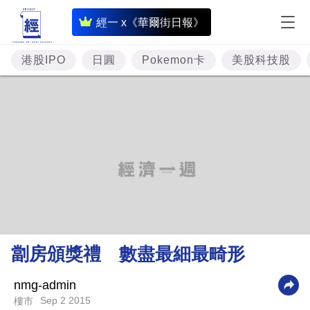
即
經一 x《華爾街日報》
時
財
港股IPO
日圓
Pokemon卡
美股科技股
經
專
題
投
資
樓
市
理
劏房頒獎禮 數盡最細最畸形
財
商
nmg-admin
Sep 2 2015
樓市
業