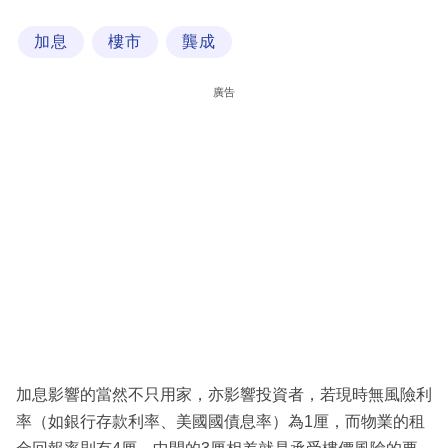
科
加息
樓市
龔成
技
職
廣告
場
生
活
時
事
專
欄
訂
閱
加息影響的當然不只用家，亦影響投資者，若現時無風險利
專
率（如銀行存款利率、美國國債息率）為1厘，而物業的租
區