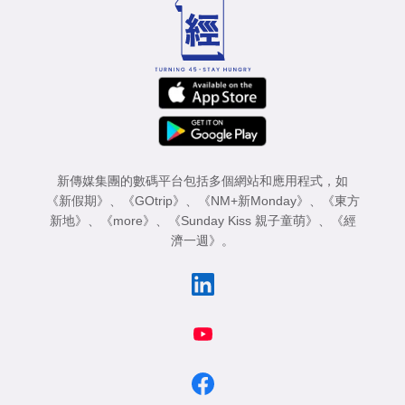
新傳媒集團的數碼平台包括多個網站和應用程式，如
《新假期》
、
《GOtrip》
、
《NM+新Monday》
、
《東方
新地》
、
《more》
、
《Sunday Kiss 親子童萌》
、
《經
濟一週》
。