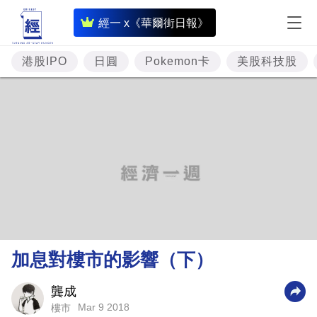
即
經一 x《華爾街日報》
時
財
港股IPO
日圓
Pokemon卡
美股科技股
經
專
題
投
資
樓
市
理
加息對樓市的影響（下）
財
商
龔成
Mar 9 2018
樓市
業