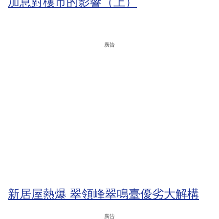
加息對樓市的影響（上）
廣告
新居屋熱爆 翠領峰翠鳴臺優劣大解構
廣告